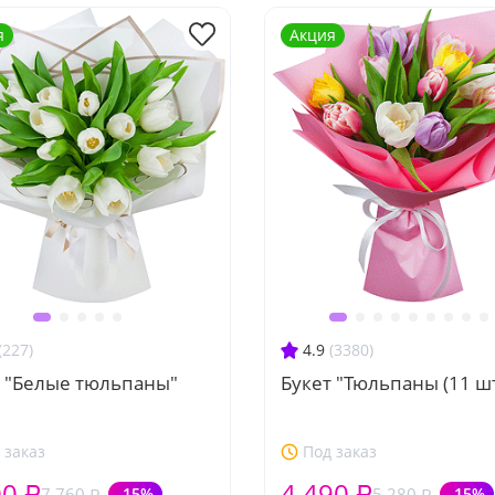
я
Акция
(227)
4.9
(3380)
т "Белые тюльпаны"
Букет "Тюльпаны (11 шт
 заказ
Под заказ
00 ₽
4 490 ₽
7 760 ₽
-15%
5 280 ₽
-15%