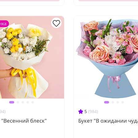
нка
94)
5
(984)
 "Весенний блеск"
Букет "В ожидании чуд