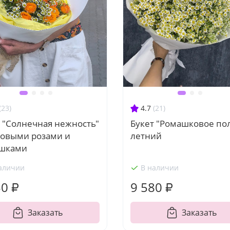
(23)
4.7
(21)
 "Солнечная нежность"
Букет "Ромашковое по
товыми розами и
летний
шками
аличии
В наличии
50 ₽
9 580 ₽
Заказать
Заказать