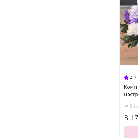
4.7
Комп
наст
В н
3 1