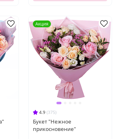
Акция
4.9
(375)
а"
Букет "Нежное
прикосновение"