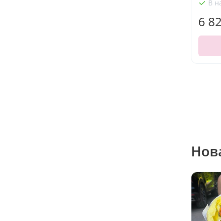
В н
6 8
Нов