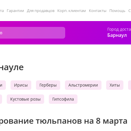
та
Гарантии
Для продавцов
Корп. клиентам
Контакты
Помощь
С
Город дост
Барнаул
науле
и
Ирисы
Герберы
Альстромерии
Хиты
Кустовые розы
Гипсофила
рование тюльпанов на 8 марта