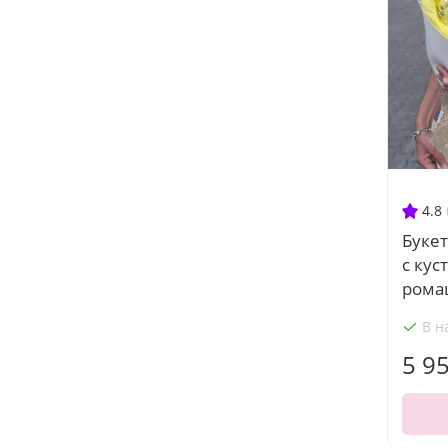
4.8
Букет
с кус
рома
В н
5 9