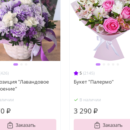
(426)
5
(2145)
озиция "Лавандовое
Букет "Палермо"
роение"
аличии
В наличии
70 ₽
3 290 ₽
Заказать
Заказать