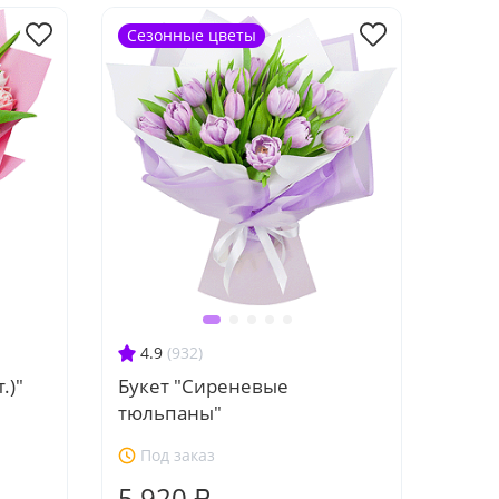
Сезонные цветы
4.9
(932)
.)"
Букет "Сиреневые
тюльпаны"
Под заказ
5 920 ₽