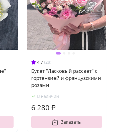
4.7
(28)
ле"
Букет "Ласковый рассвет" с
гортензией и французскими
розами
В наличии
6 280 ₽
Заказать