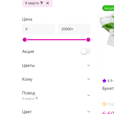
8 марта 💐
Акци
Цена
Акция
Цветы
Кому
4.9
Буке
Повод
8 марта 💐
Под
Цвет
6 6