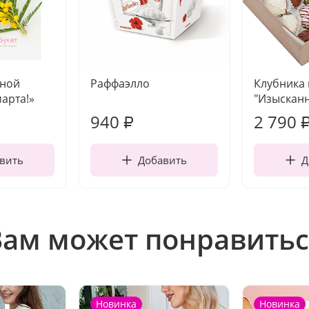
чной
Раффаэлло
Клубника
марта!»
"Изысканн
940
2 790
₽
вить
Добавить
Д
Вам может понравитьс
Новинка
Новинка