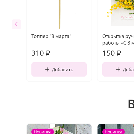
Топпер "8 марта"
Открытка ру
работы «С 8 
310
150
₽
₽
Добавить
Доба
Новинка
Новинка