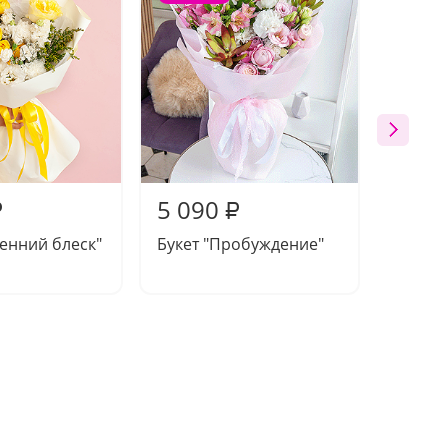
5 090
5 15
₽
₽
сенний блеск"
Букет "Пробуждение"
Букет 
души"