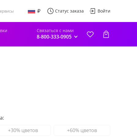
Статус заказа
Войти
ервисы
авки
Связаться с нами
8-800-333-0905
а:
+30% цветов
+60% цветов