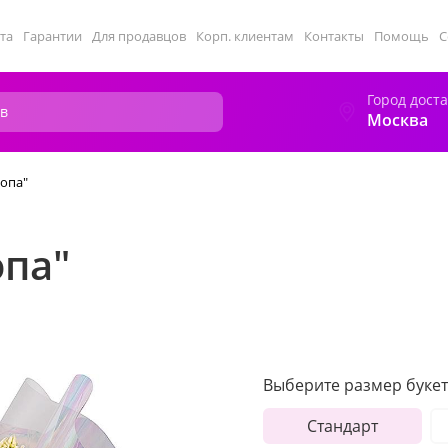
та
Гарантии
Для продавцов
Корп. клиентам
Контакты
Помощь
С
Город дост
Москва
ропа"
опа"
Выберите размер букет
Стандарт