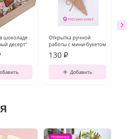
 в шоколаде
Открытка ручной
Ваза п
ый десерт"
работы с мини-букетом
130
1 10
₽
₽
обавить
Добавить
я
Новинка
Новин