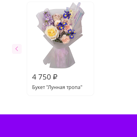
4 750
₽
Букет "Лунная тропа"