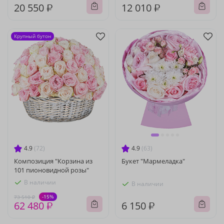
20 550 ₽
12 010 ₽
Крупный бутон
4.9
(72)
4.9
(63)
Композиция "Корзина из
Букет "Мармеладка"
101 пионовидной розы"
В наличии
В наличии
-15%
73 510 ₽
62 480 ₽
6 150 ₽