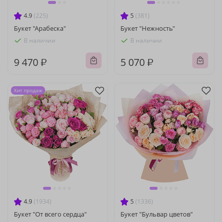
4.9
(225)
5
(381)
Букет "Арабеска"
Букет "Нежность"
В наличии
В наличии
9 470 ₽
5 070 ₽
Хит продаж
4.9
(1934)
5
(1336)
Букет "От всего сердца"
Букет "Бульвар цветов"