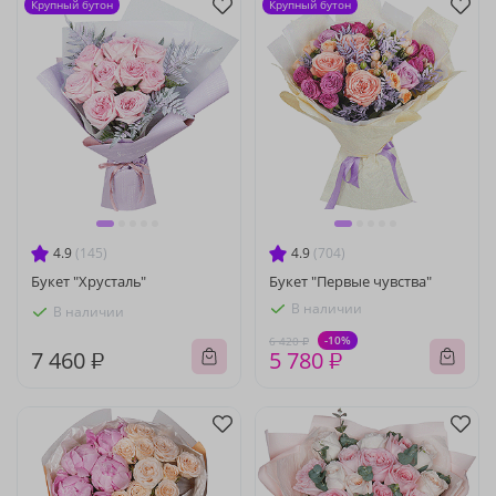
Крупный бутон
Крупный бутон
4.9
(145)
4.9
(704)
Букет "Хрусталь"
Букет "Первые чувства"
В наличии
В наличии
-10%
6 420 ₽
7 460 ₽
5 780 ₽