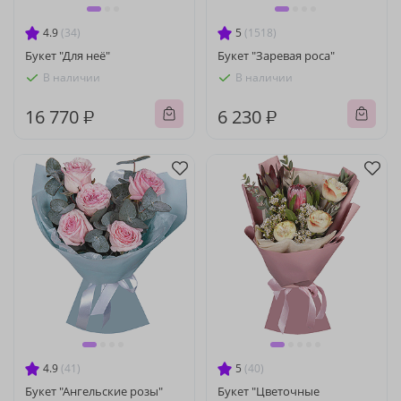
4.9
(34)
5
(1518)
Букет "Для неё"
Букет "Заревая роса"
В наличии
В наличии
16 770 ₽
6 230 ₽
4.9
(41)
5
(40)
Букет "Ангельские розы"
Букет "Цветочные