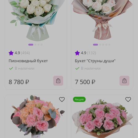
4.9
(494)
4.9
(132)
Пионовидный букет
Букет "Струны души"
В наличии
В наличии
8 780 ₽
7 500 ₽
Акция