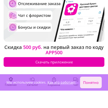
4.9
(125)
5
(52)
Букет из 15 пионовидных
Букет "Цветочный вальс"
роз
В наличии
Под заказ
-15%
14 560 ₽
Скидка
500 руб.
на первый заказ по коду
12 380 ₽
7 010 ₽
APP500
Скачать приложение
Крупный бутон
Мы используем cookies.
Как это работает
.
Понятно
Главная
Каталог
Корзина
Чат
Войти