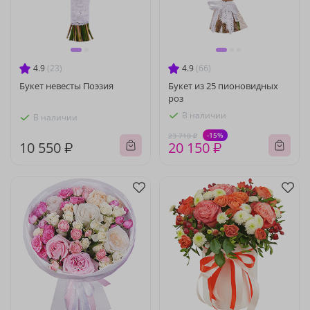
4.9
(23)
4.9
(66)
Букет невесты Поэзия
Букет из 25 пионовидных
роз
В наличии
В наличии
-15%
23 710 ₽
10 550 ₽
20 150 ₽