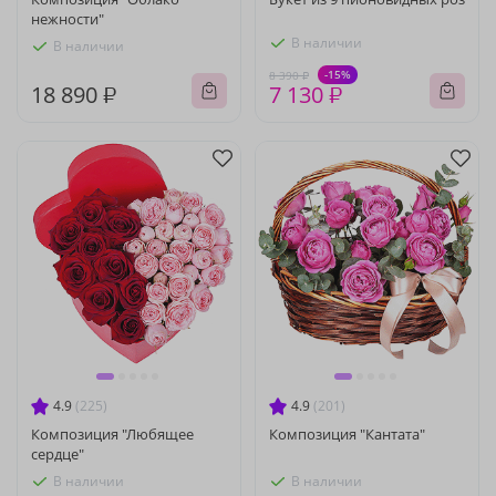
нежности"
В наличии
В наличии
-15%
8 390 ₽
18 890 ₽
7 130 ₽
4.9
(225)
4.9
(201)
Композиция "Любящее
Композиция "Кантата"
сердце"
В наличии
В наличии