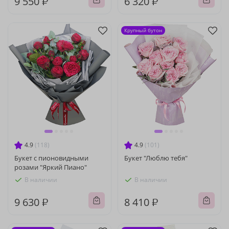
9 550 ₽
6 320 ₽
Крупный бутон
4.9
(118)
4.9
(101)
Букет с пионовидными
Букет "Люблю тебя"
розами "Яркий Пиано"
В наличии
В наличии
9 630 ₽
8 410 ₽