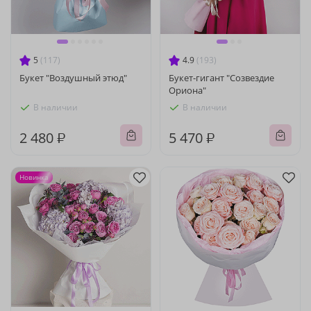
5
(117)
4.9
(193)
Букет "Воздушный этюд"
Букет-гигант "Созвездие
Ориона"
В наличии
В наличии
2 480 ₽
5 470 ₽
Новинка