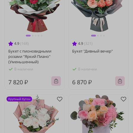
4.9
(168)
4.9
(321)
Букет с пионовидными
Букет "Дивный вечер"
розами "Яркий Пиано"
(Уменьшенный)
В наличии
В наличии
7 820 ₽
6 870 ₽
Крупный бутон