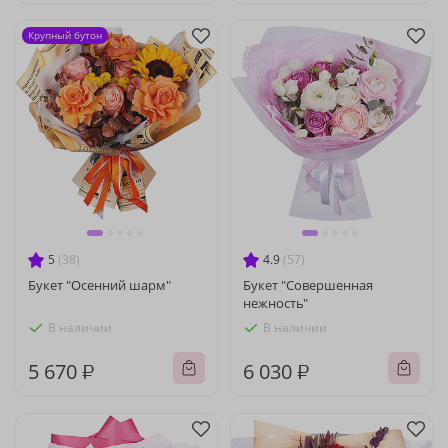
Крупный бутон
5
(38)
4.9
(57)
Букет "Осенний шарм"
Букет "Совершенная
нежность"
В наличии
В наличии
5 670 ₽
6 030 ₽