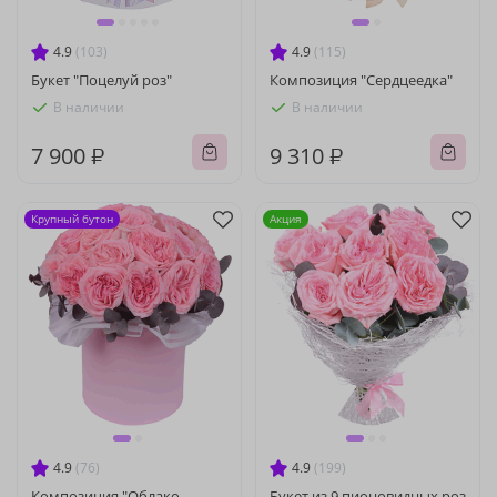
4.9
(103)
4.9
(115)
Букет "Поцелуй роз"
Композиция "Сердцеедка"
В наличии
В наличии
7 900 ₽
9 310 ₽
Крупный бутон
Акция
4.9
(76)
4.9
(199)
Композиция "Облако
Букет из 9 пионовидных роз