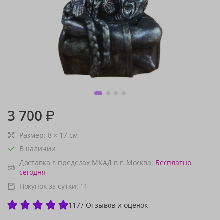
3 700
₽
Размер:
8
×
17
см
В наличии
Доставка в пределах МКАД в г. Москва:
Бесплатно
сегодня
Покупок за сутки:
11
1177 Отзывов и оценок