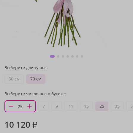
Выберите длину роз:
50 см
70 см
Выберите число роз в букете:
7
9
11
15
25
35
5
10 120
₽