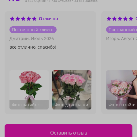
4 862 Оценок
3 734 Отзывов
33 881 Заказов
Отлично
Постоянный клиент
Постоянный 
Дмитрий,
Июль 2026
Игорь,
Август 
все отлично, спасибо!
Фото на сайте
Фото до доставки
Фото на сайте
Оставить отзыв