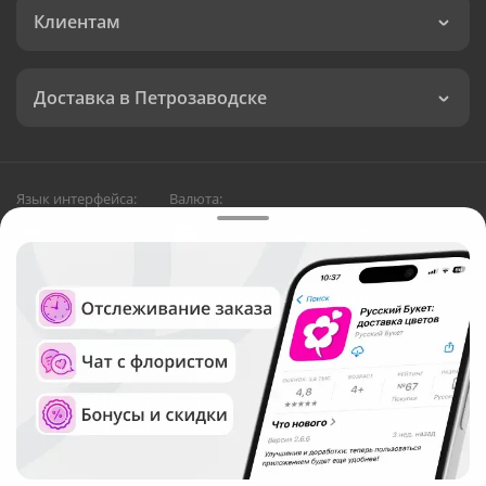
Клиентам
Доставка в Петрозаводске
Язык интерфейса:
Валюта:
©
Служба круглосуточной доставки цветов в
Петрозаводске
Русский Букет, 2026
Общество с ограниченной ответственностью «Технология»
ОГРН: 1195476081745, ИНН: 5410081997
Юридический адрес: г. Новосибирск, ул. Ипподромская,
д.42, оф. 3