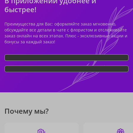
В приложении удобнее и
быстрее!
Преимущества для Вас: оформляйте заказ мгновенно,
обсуждайте все детали в чате с флористом и отслеживайте
заказ онлайн на всех этапах. Плюс - эксклюзивные акции и
бонусы за каждый заказ!
Почему мы?