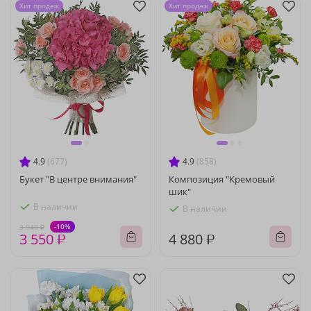
Хит продаж
Хит продаж
4.9
(677)
4.9
(858)
Букет "В центре внимания"
Композиция "Кремовый
шик"
В наличии
В наличии
-10%
3 940 ₽
3 550 ₽
4 880 ₽