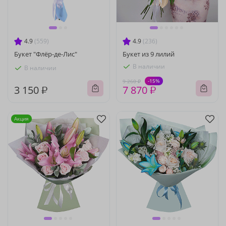
4.9
(559)
4.9
(236)
Букет "Флёр-де-Лис"
Букет из 9 лилий
В наличии
В наличии
-15%
9 260 ₽
3 150 ₽
7 870 ₽
Акция