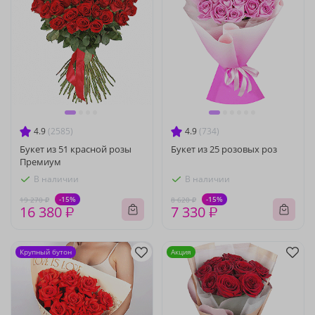
4.9
(2585)
4.9
(734)
Букет из 51 красной розы
Букет из 25 розовых роз
Премиум
В наличии
В наличии
-15%
-15%
19 270 ₽
8 620 ₽
16 380 ₽
7 330 ₽
Крупный бутон
Акция