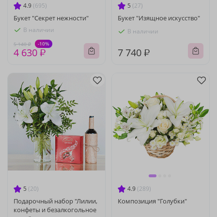
4.9
(695)
5
(27)
Букет "Секрет нежности"
Букет "Изящное искусство"
В наличии
В наличии
-10%
5 140 ₽
4 630 ₽
7 740 ₽
5
(20)
4.9
(289)
Подарочный набор "Лилии,
Композиция "Голубки"
конфеты и безалкогольное