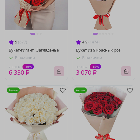
5
(677)
4.9
(1474)
Букет-гигант "Загляденье"
Букет из 9 красных роз
В наличии
В наличии
-10%
-15%
7 030 ₽
3 610 ₽
6 330 ₽
3 070 ₽
Акция
Акция