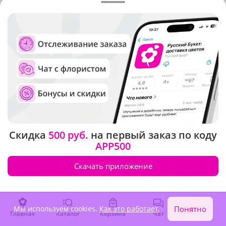
5
(635)
5
(76)
Букет "Нежный момент"
Композиция "Небесный
вальс"
В наличии
В наличии
2 070 ₽
2 870 ₽
Хит продаж
Новинка
Скидка
500 руб.
на первый заказ по коду
APP500
Скачать приложение
Мы используем cookies.
Как это работает
.
Понятно
Главная
Каталог
Корзина
Чат
Войти
4.9
(1034)
4.8
(439)