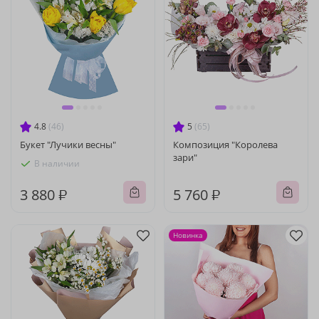
4.8
(46)
5
(65)
Букет "Лучики весны"
Композиция "Королева
зари"
В наличии
3 880 ₽
5 760 ₽
Новинка