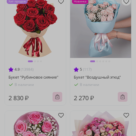
Хит продаж
Новинка
4.9
(13984)
5
(117)
Букет "Рубиновое сияние"
Букет "Воздушный этюд"
В наличии
В наличии
2 830 ₽
2 270 ₽