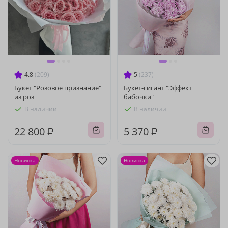
4.8
(209)
5
(237)
Букет "Розовое признание"
Букет-гигант "Эффект
из роз
бабочки"
В наличии
В наличии
22 800 ₽
5 370 ₽
Новинка
Новинка