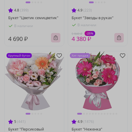
4.8
(399)
4.9
(223)
Букет "Цветик семицветик"
Букет "Звезды в руках"
В наличии
В наличии
-25%
5 840 ₽
4 690 ₽
4 380 ₽
Крупный бутон
Хит продаж
5
(441)
4.9
(1876)
Букет "Персиковый
Букет "Неженка"