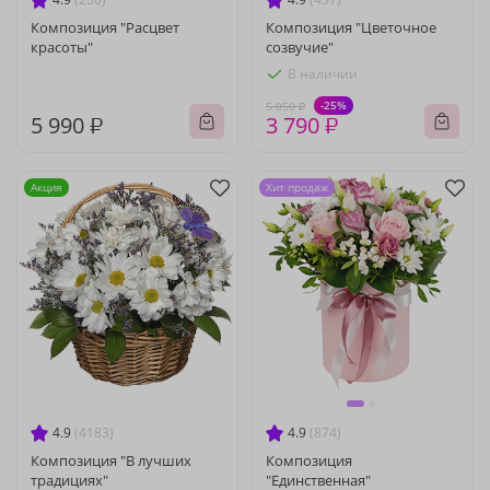
Композиция "Расцвет
Композиция "Цветочное
красоты"
созвучие"
В наличии
-25%
5 050 ₽
5 990 ₽
3 790 ₽
Акция
Хит продаж
4.9
(4183)
4.9
(874)
Композиция "В лучших
Композиция
традициях"
"Единственная"