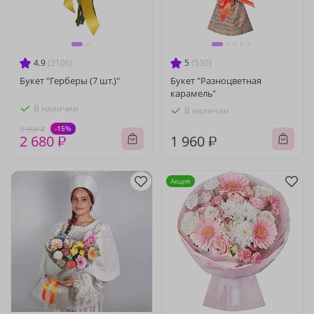
4.9
(2106)
5
(530)
Букет "Герберы (7 шт.)"
Букет "Разноцветная
карамель"
В наличии
В наличии
-15%
3 150 ₽
2 680 ₽
1 960 ₽
Акция