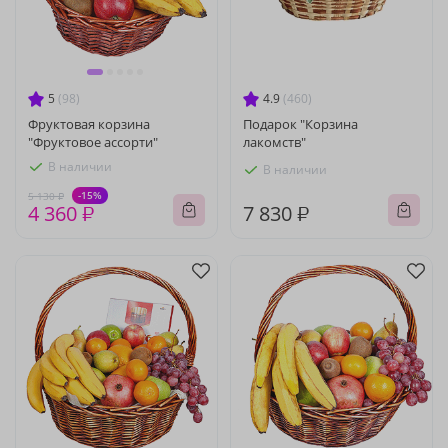
5
(98)
4.9
(460)
Фруктовая корзина
Подарок "Корзина
"Фруктовое ассорти"
лакомств"
В наличии
В наличии
-15%
5 130 ₽
4 360 ₽
7 830 ₽