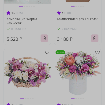
4.9
(125)
5
(110)
Композиция "Форма
Композиция "Грезы ангела"
нежности"
В наличии
В наличии
5 520 ₽
3 180 ₽
Акция
4.9
(250)
4.9
(437)