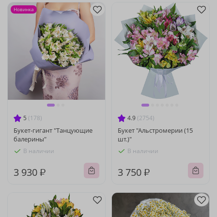
Новинка
5
(178)
4.9
(2754)
Букет-гигант "Танцующие
Букет "Альстромерии (15
балерины"
шт.)"
В наличии
В наличии
3 930 ₽
3 750 ₽