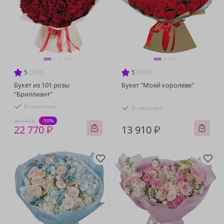
5
(273)
5
(369)
Букет из 101 розы
Букет "Моей королеве"
"Бриллиант"
В наличии
В наличии
-10%
25 170 ₽
22 770 ₽
13 910 ₽