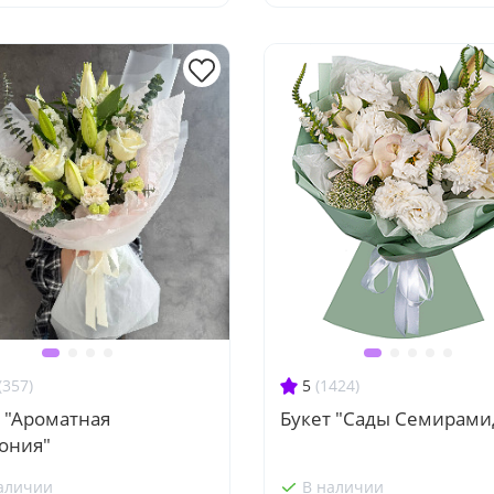
(357)
5
(1424)
 "Ароматная
Букет "Сады Семирами
ония"
аличии
В наличии