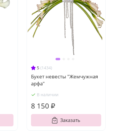
5
(1434)
Букет невесты "Жемчужная
арфа"
В наличии
8 150 ₽
Заказать