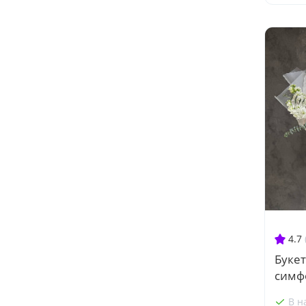
4.7
Букет
симф
В н