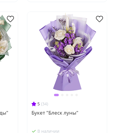
5
(34)
ды"
Букет "Блеск луны"
В наличии