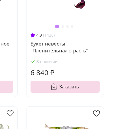
4.9
(1428)
нное
Букет невесты
"Пленительная страсть"
В наличии
6 840 ₽
Заказать