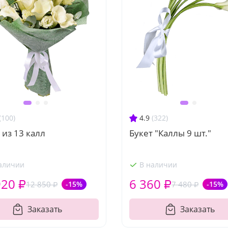
(100)
4.9
(322)
 из 13 калл
Букет "Каллы 9 шт."
аличии
В наличии
920 ₽
6 360 ₽
12 850 ₽
-15%
7 480 ₽
-15%
Заказать
Заказать