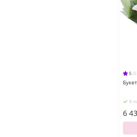
5
(5
Букет
В н
6 4