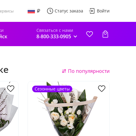
Статус заказа
Войти
ервисы
ки
Связаться с нами
йск
8-800-333-0905
ке
По популярности
Сезонные цветы