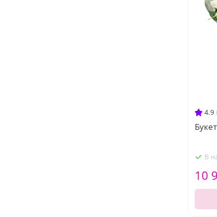
4.9
Букет
В н
10 