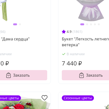
(66)
4.9
(1861)
 "Дама сердца"
Букет "Легкость летнег
ветерка"
аличии
В наличии
70 ₽
7 440 ₽
Заказать
Заказать
нные цветы
Сезонные цветы