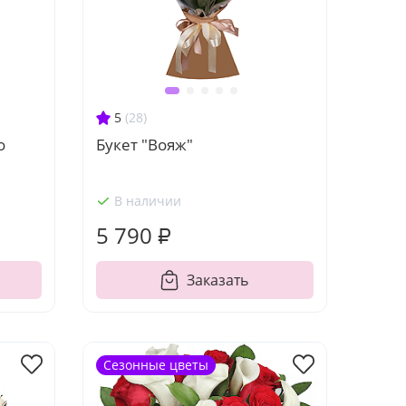
5
(28)
о
Букет "Вояж"
В наличии
5 790 ₽
Заказать
Сезонные цветы