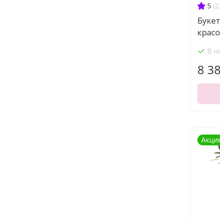
5
(2
Буке
красо
В н
8 3
Акци