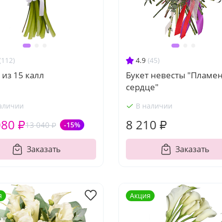
(112)
4.9
(45)
 из 15 калл
Букет невесты "Пламе
сердце"
аличии
В наличии
080 ₽
8 210 ₽
13 040 ₽
-15%
Заказать
Заказать
я
Акция