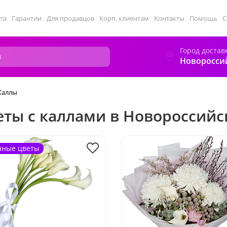
та
Гарантии
Для продавцов
Корп. клиентам
Контакты
Помощь
С
Город достав
Новоросси
Каллы
еты с каллами в Новороссийс
нные цветы