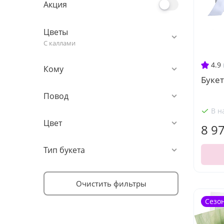
Акция
Цветы
С каллами
4.9
Кому
Букет
Повод
В н
Цвет
8 9
Тип букета
Очистить фильтры
Сезо