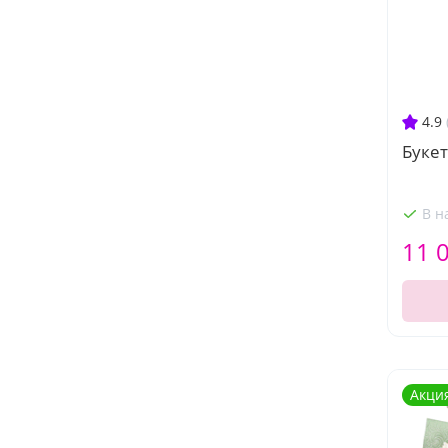
4.9
Букет
В н
11 
Акци