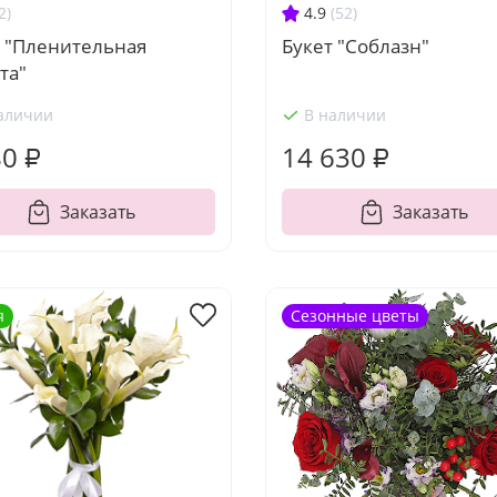
2)
4.9
(52)
т "Пленительная
Букет "Соблазн"
та"
аличии
В наличии
80 ₽
14 630 ₽
Заказать
Заказать
я
Сезонные цветы