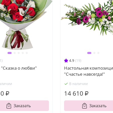
1)
4.9
(19)
 "Сказка о любви"
Настольная композиц
"Счастье навсегда!"
аличии
В наличии
30 ₽
14 610 ₽
Заказать
Заказать