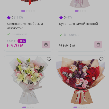
5
(1385)
5
(47)
Композиция "Любовь и
Букет "Для самой нежной"
нежность"
В наличии
В наличии
-10%
7 740 ₽
6 970 ₽
9 680 ₽