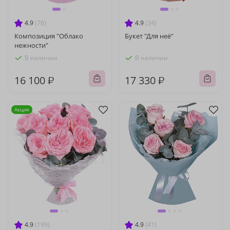
4.9
(76)
4.9
(34)
Композиция "Облако
Букет "Для неё"
нежности"
В наличии
В наличии
16 100 ₽
17 330 ₽
Акция
4.9
(199)
4.9
(41)