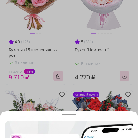
4.9
(125)
5
(381)
Букет из 15 пионовидных
Букет "Нежность"
роз
В наличии
В наличии
-15%
11 420 ₽
9 710 ₽
4 270 ₽
Крупный бутон