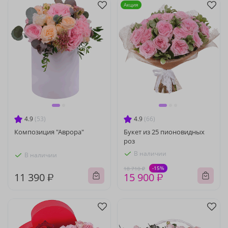
Акция
4.9
(53)
4.9
(66)
Композиция "Аврора"
Букет из 25 пионовидных
роз
В наличии
В наличии
-15%
18 710 ₽
11 390 ₽
15 900 ₽