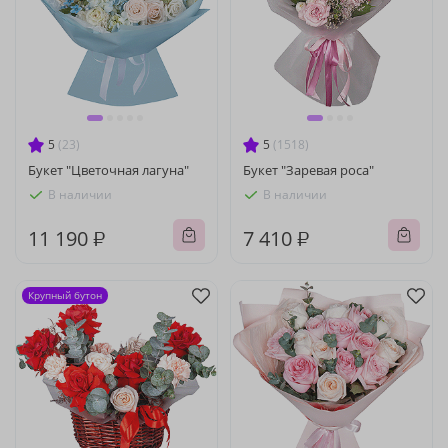
5
(23)
5
(1518)
Букет "Цветочная лагуна"
Букет "Заревая роса"
В наличии
В наличии
11 190 ₽
7 410 ₽
Крупный бутон