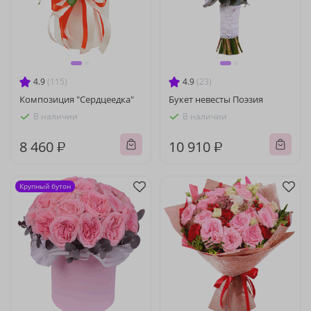
4.9
(115)
4.9
(23)
Композиция "Сердцеедка"
Букет невесты Поэзия
В наличии
В наличии
8 460 ₽
10 910 ₽
Крупный бутон