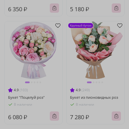
6 350 ₽
5 180 ₽
Крупный бутон
4.9
(103)
4.9
(249)
Букет "Поцелуй роз"
Букет из пионовидных роз
В наличии
В наличии
6 080 ₽
7 280 ₽