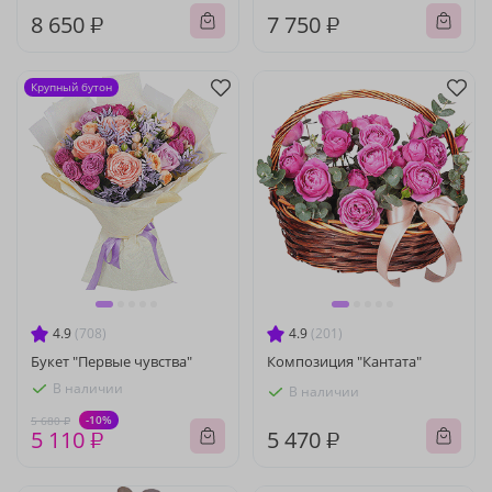
8 650 ₽
7 750 ₽
Крупный бутон
4.9
(708)
4.9
(201)
Букет "Первые чувства"
Композиция "Кантата"
В наличии
В наличии
-10%
5 680 ₽
5 110 ₽
5 470 ₽