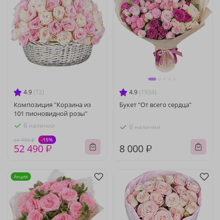
4.9
(72)
4.9
(1934)
Композиция "Корзина из
Букет "От всего сердца"
101 пионовидной розы"
В наличии
В наличии
-15%
61 750 ₽
52 490 ₽
8 000 ₽
Акция