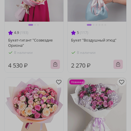
4.9
(193)
5
(117)
Букет-гигант "Созвездие
Букет "Воздушный этюд"
Ориона"
В наличии
В наличии
4 530 ₽
2 270 ₽
Новинка