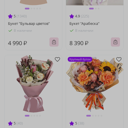
5
(1340)
4.9
(225)
Букет "Бульвар цветов"
Букет "Арабеска"
В наличии
В наличии
4 990 ₽
8 390 ₽
Крупный бутон
5
(40)
5
(38)