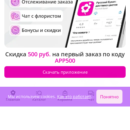
5
(32)
4.9
(23)
Композиция "Зимний
Букет "Королевский вечер"
шарм"
Под заказ
Под заказ
Скидка
500 руб.
на первый заказ по коду
10 560 ₽
8 020 ₽
APP500
Скачать приложение
Сезонные цветы
Мы используем cookies.
Как это работает
.
Понятно
Главная
Каталог
Корзина
Чат
Войти