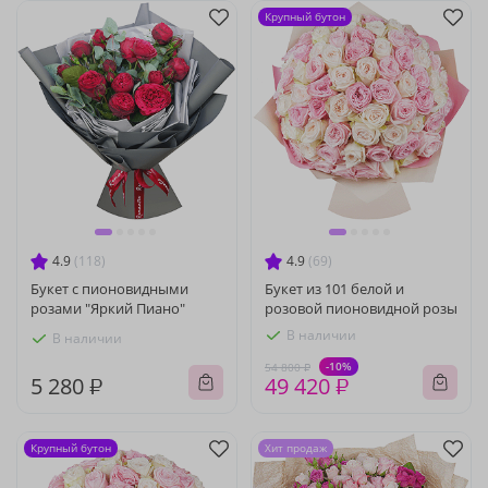
Крупный бутон
4.9
(118)
4.9
(69)
Букет с пионовидными
Букет из 101 белой и
розами "Яркий Пиано"
розовой пионовидной розы
В наличии
В наличии
-10%
54 800 ₽
5 280 ₽
49 420 ₽
Крупный бутон
Хит продаж