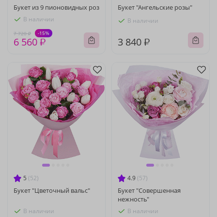
Букет из 9 пионовидных роз
Букет "Ангельские розы"
В наличии
В наличии
-15%
7 720 ₽
6 560 ₽
3 840 ₽
5
(52)
4.9
(57)
Букет "Цветочный вальс"
Букет "Совершенная
нежность"
В наличии
В наличии