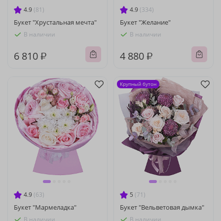
4.9
(81)
4.9
(334)
Букет "Хрустальная мечта"
Букет "Желание"
В наличии
В наличии
6 810 ₽
4 880 ₽
Крупный бутон
4.9
(63)
5
(71)
Букет "Мармеладка"
Букет "Вельветовая дымка"
В наличии
В наличии