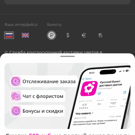
Язык интерфейса:
Валюта:
©
Служба круглосуточной доставки цветов в
Новороссийске
Русский Букет, 2026
Общество с ограниченной ответственностью «Технология»
ОГРН: 1195476081745, ИНН: 5410081997
Юридический адрес: г. Новосибирск, ул. Ипподромская,
д.42, оф. 3
Рейтинг Русского букета