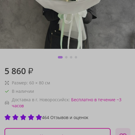
5 860
₽
Размер:
60
×
80
см
В наличии
Доставка в г. Новороссийск:
Бесплатно
в течение ~3
часов
464 Отзывов и оценок