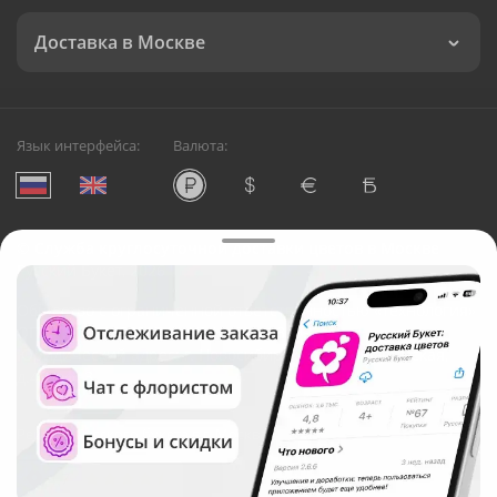
Доставка в Москве
Язык интерфейса:
Валюта:
©
Служба круглосуточной доставки цветов в Москве
Русский Букет, 2026
Общество с ограниченной ответственностью «Технология»
ОГРН: 1195476081745, ИНН: 5410081997
Юридический адрес: г. Новосибирск, ул. Ипподромская,
д.42, оф. 3
Рейтинг Русского букета в г. Москва