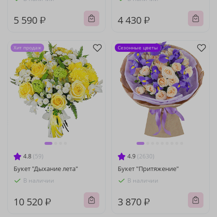
5 590 ₽
4 430 ₽
Хит продаж
Сезонные цветы
4.8
(59)
4.9
(2630)
Букет "Дыхание лета"
Букет "Притяжение"
В наличии
В наличии
10 520 ₽
3 870 ₽