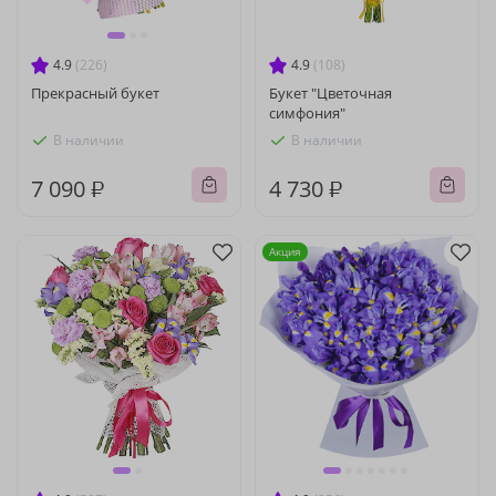
4.9
(226)
4.9
(108)
Прекрасный букет
Букет "Цветочная
симфония"
В наличии
В наличии
7 090 ₽
4 730 ₽
Акция