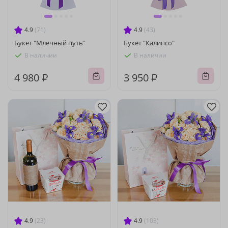
4.9
(71)
4.9
(43)
Букет "Млечный путь"
Букет "Калипсо"
В наличии
В наличии
4 980 ₽
3 950 ₽
4.9
(23)
4.9
(103)