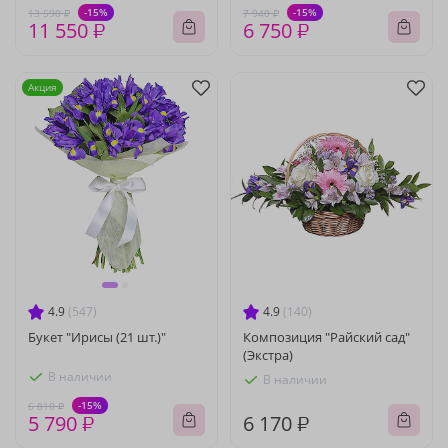
-15%
-15%
13 590 ₽
7 940 ₽
11 550 ₽
6 750 ₽
Акция
4.9
(547)
4.9
(140)
Букет "Ирисы (21 шт.)"
Композиция "Райский сад"
(Экстра)
В наличии
В наличии
-15%
6 810 ₽
5 790 ₽
6 170 ₽