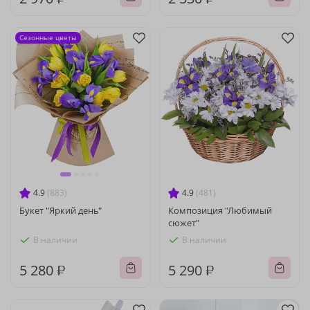
Сезонные цветы
4.9
(883)
4.9
(481)
Букет "Яркий день"
Композиция "Любимый
сюжет"
В наличии
В наличии
5 280 ₽
5 290 ₽