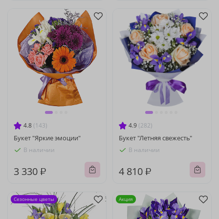
4.8
(143)
4.9
(282)
Букет "Яркие эмоции"
Букет "Летняя свежесть"
В наличии
В наличии
3 330 ₽
4 810 ₽
Сезонные цветы
Акция