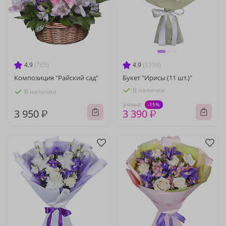
4.9
(765)
4.9
(1759)
Композиция "Райский сад"
Букет "Ирисы (11 шт.)"
В наличии
В наличии
-15%
3 990 ₽
3 950 ₽
3 390 ₽