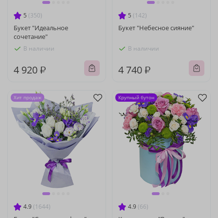
5
(350)
5
(142)
Букет "Идеальное
Букет "Небесное сияние"
сочетание"
В наличии
В наличии
4 920 ₽
4 740 ₽
Хит продаж
Крупный бутон
4.9
(1644)
4.9
(66)