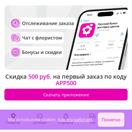
4.9
(362)
4.9
(206)
Букет "Сердце океана"
Букет "Пряная корица"
В наличии
В наличии
7 480 ₽
9 110 ₽
Скидка
500 руб.
на первый заказ по коду
APP500
Скачать приложение
Мы используем cookies.
Как это работает
.
Понятно
Главная
Каталог
Корзина
Чат
Войти
4.9
(54)
4.9
(52)