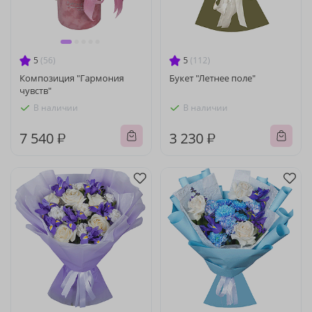
5
(56)
5
(112)
Композиция "Гармония
Букет "Летнее поле"
чувств"
В наличии
В наличии
7 540 ₽
3 230 ₽