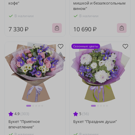
кофе"
мишкой и безалкогольным
вином"
В наличии
В наличии
7 330 ₽
10 690 ₽
Сезонные цветы
4.9
(303)
5
(56)
Букет "Приятное
Букет "Праздник души"
впечатление"
В наличии
В наличии