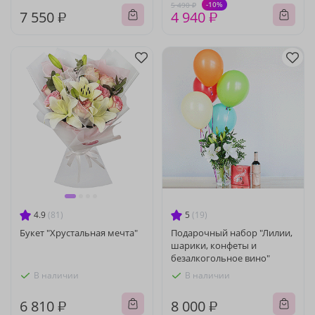
-10%
5 490 ₽
7 550 ₽
4 940 ₽
4.9
(81)
5
(19)
Букет "Хрустальная мечта"
Подарочный набор "Лилии,
шарики, конфеты и
безалкогольное вино"
В наличии
В наличии
6 810 ₽
8 000 ₽