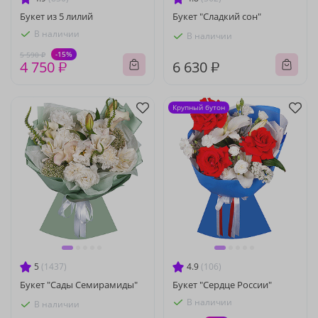
Букет из 5 лилий
Букет "Сладкий сон"
В наличии
В наличии
-15%
5 590 ₽
4 750 ₽
6 630 ₽
Крупный бутон
5
(1437)
4.9
(106)
Букет "Сады Семирамиды"
Букет "Сердце России"
В наличии
В наличии