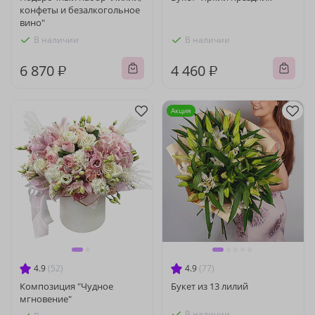
конфеты и безалкогольное
вино"
В наличии
В наличии
6 870 ₽
4 460 ₽
Акция
4.9
(52)
4.9
(77)
Композиция "Чудное
Букет из 13 лилий
мгновение"
В наличии