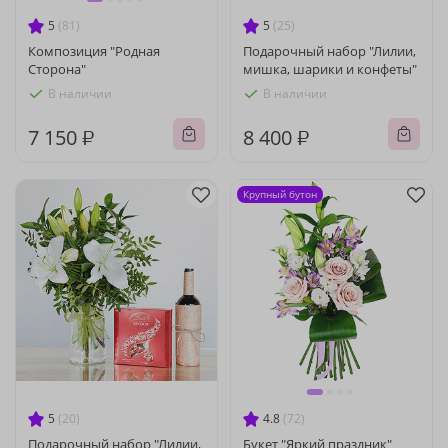
5
(81)
5
(25)
Композиция "Родная
Подарочный набор "Лилии,
Сторона"
мишка, шарики и конфеты"
В наличии
В наличии
7 150 ₽
8 400 ₽
Крупный бутон
5
(20)
4.8
(72)
Подарочный набор "Лилии,
Букет "Яркий праздник"