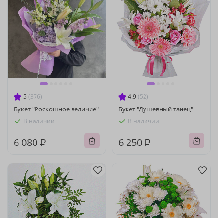
5
(376)
4.9
(52)
Букет "Роскошное величие"
Букет "Душевный танец"
В наличии
В наличии
6 080 ₽
6 250 ₽