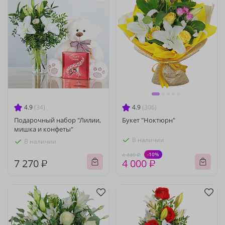
4.9
(34)
4.9
(306)
Подарочный набор "Лилии,
Букет "Ноктюрн"
мишка и конфеты"
В наличии
В наличии
-10%
4 440 ₽
7 270 ₽
4 000 ₽