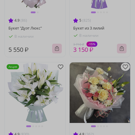
4.9
(86)
5
(825)
Букет "Дуэт Люкс"
Букет из 3 лилий
В наличии
В наличии
-15%
3 710 ₽
5 550 ₽
3 150 ₽
Акция
4.9
(830)
4.8
(362)