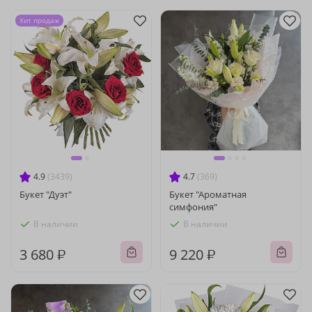
Хит продаж
4.9
(3439)
4.7
(369)
Букет "Дуэт"
Букет "Ароматная
симфония"
В наличии
В наличии
3 680 ₽
9 220 ₽