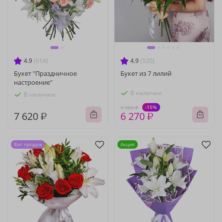
4.9
(614)
4.9
(520)
Букет "Праздничное
Букет из 7 лилий
настроение"
В наличии
В наличии
-15%
7 380 ₽
7 620 ₽
6 270 ₽
Хит продаж
Акция