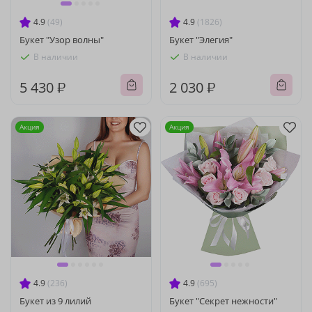
4.9
(49)
4.9
(1826)
Букет "Узор волны"
Букет "Элегия"
В наличии
В наличии
5 430 ₽
2 030 ₽
Акция
Акция
4.9
(236)
4.9
(695)
Букет из 9 лилий
Букет "Секрет нежности"