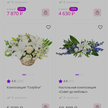
В наличии
В наличии
-15%
-10%
9 260 ₽
5 140 ₽
7 870 ₽
4 630 ₽
4.9
(289)
4.9
(31)
Композиция "Голубки"
Настольная композиция
«Совет да любовь!»
В наличии
В наличии