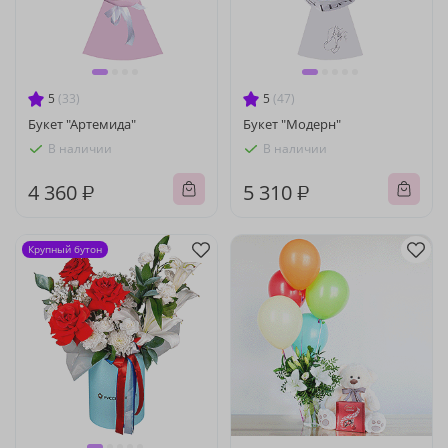
5
(33)
5
(47)
Букет "Артемида"
Букет "Модерн"
В наличии
В наличии
4 360 ₽
5 310 ₽
Крупный бутон