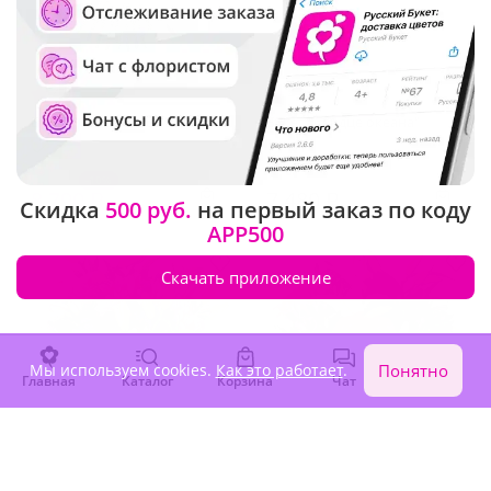
4.9
(143)
4.9
(362)
Букет "Соло"
Букет "Сердце океана"
В наличии
В наличии
-10%
9 770 ₽
8 790 ₽
7 480 ₽
Скидка
500 руб.
на первый заказ по коду
APP500
Скачать приложение
Мы используем cookies.
Как это работает
.
Понятно
Главная
Каталог
Корзина
Чат
Войти