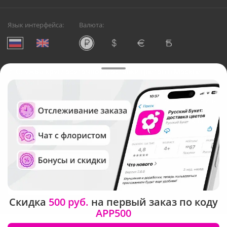
Язык интерфейса:
Валюта:
©
Служба круглосуточной доставки цветов в Москве
Русский Букет, 2026
Общество с ограниченной ответственностью «Технология»
ОГРН: 1195476081745, ИНН: 5410081997
Юридический адрес: г. Новосибирск, ул. Ипподромская,
д.42, оф. 3
Рейтинг Русского букета в г. Москва
Скидка
500 руб.
на первый заказ по коду
APP500