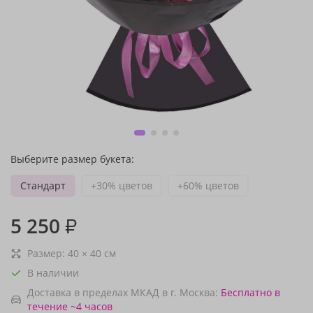
Выберите размер букета:
Стандарт
+30% цветов
+60% цветов
5 250
₽
Размер:
40
×
40
см
В наличии
Доставка в пределах МКАД в г. Москва:
Бесплатно
в
течение ~4 часов