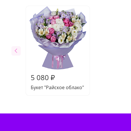
5 080
₽
Букет "Райское облако"