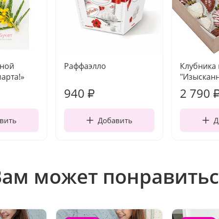
чной
Раффаэлло
Клубника
марта!»
"Изысканн
940
2 790
₽
вить
Добавить
Д
Вам может понравитьс