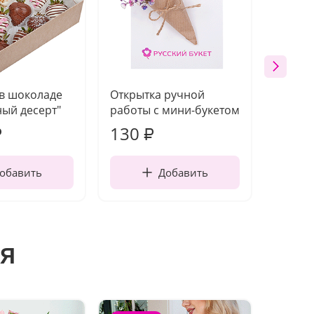
 в шоколаде
Открытка ручной
Ваза п
ый десерт"
работы с мини-букетом
130
1 10
₽
₽
обавить
Добавить
я