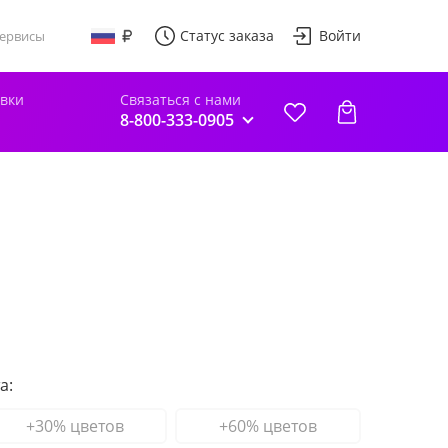
Статус заказа
Войти
ервисы
авки
Связаться с нами
8-800-333-0905
а:
+30% цветов
+60% цветов