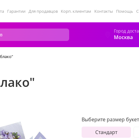
та
Гарантии
Для продавцов
Корп. клиентам
Контакты
Помощь
С
Город дост
Москва
облако"
блако"
Выберите размер букет
Стандарт