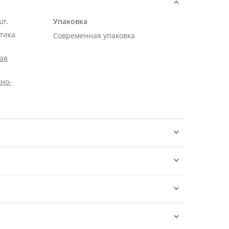
шт.
Упаковка
тика
Современная упаковка
ая
но-