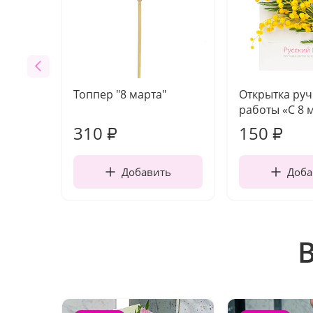
Топпер "8 марта"
Открытка ру
работы «С 8 
310
150
₽
₽
Добавить
Доба