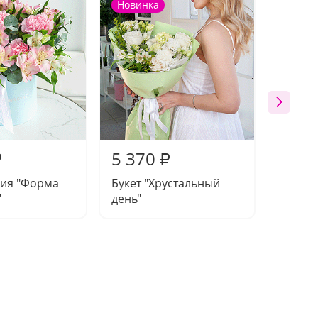
Новинка
Новин
5 370
5 19
₽
₽
ия "Форма
Букет "Хрустальный
Букет 
"
день"