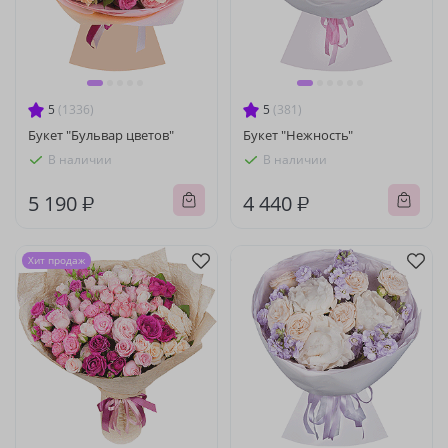
5
(1336)
5
(381)
Букет "Бульвар цветов"
Букет "Нежность"
В наличии
В наличии
5 190 ₽
4 440 ₽
Хит продаж