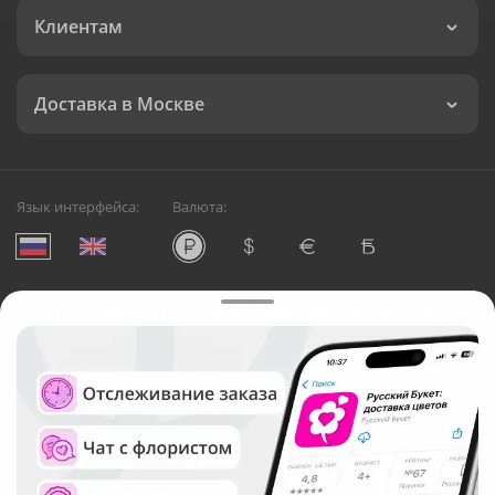
Клиентам
Доставка в Москве
Язык интерфейса:
Валюта:
©
Служба круглосуточной доставки цветов в Москве
Русский Букет, 2026
Общество с ограниченной ответственностью «Технология»
ОГРН: 1195476081745, ИНН: 5410081997
Юридический адрес: г. Новосибирск, ул. Ипподромская,
д.42, оф. 3
Рейтинг Русского букета в г. Москва