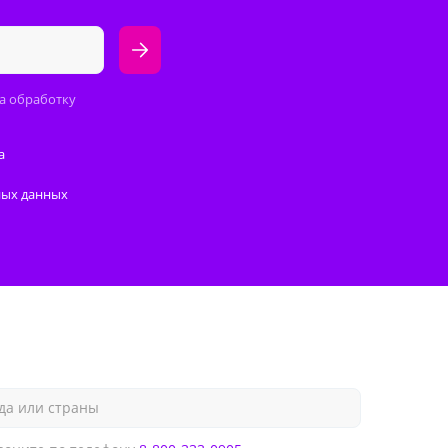
а обработку
а
ных данных
да или страны