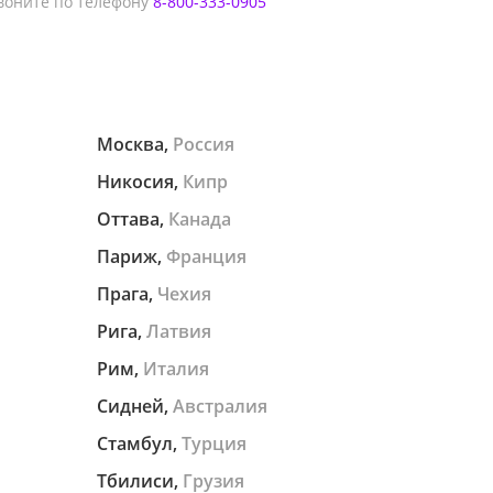
оните по телефону
8-800-333-0905
Москва,
Россия
Никосия,
Кипр
Оттава,
Канада
Париж,
Франция
Прага,
Чехия
Рига,
Латвия
Рим,
Италия
Сидней,
Австралия
Стамбул,
Турция
Тбилиси,
Грузия