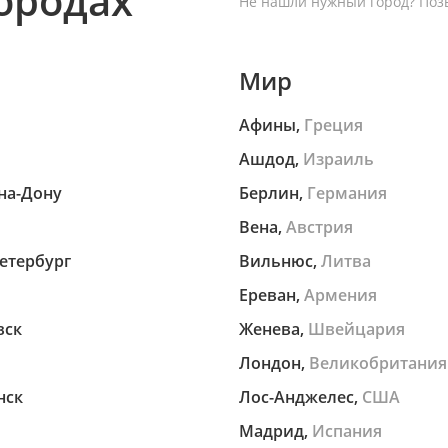
городах
Не нашли нужный город?
Позв
Мир
Афины,
Греция
Ашдод,
Израиль
на-Дону
Берлин,
Германия
Вена,
Австрия
етербург
Вильнюс,
Литва
Ереван,
Армения
вск
Женева,
Швейцария
Лондон,
Великобритания
нск
Лос-Анджелес,
США
Мадрид,
Испания