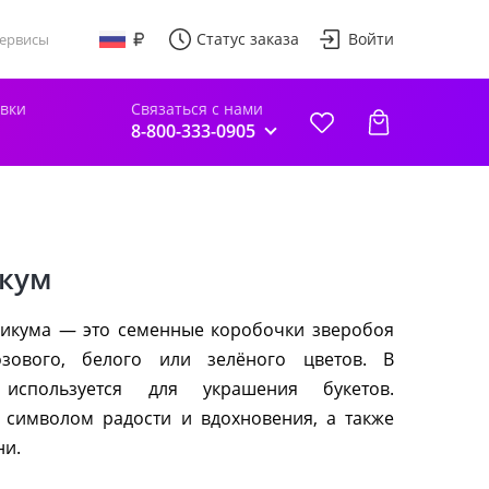
Статус заказа
Войти
ервисы
авки
Связаться с нами
8-800-333-0905
кум
рикума — это семенные коробочки зверобоя
озового, белого или зелёного цветов. В
используется для украшения букетов.
 символом радости и вдохновения, а также
ни.