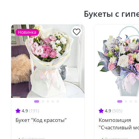
Букеты с ги
Новинка
4.9
(191)
4.9
(505)
Букет "Код красоты"
Композиция
"Счастливый м