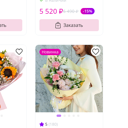
В наличии
5 520 ₽
6 490 ₽
-15%
ать
Заказать
Новинка
5
(180)