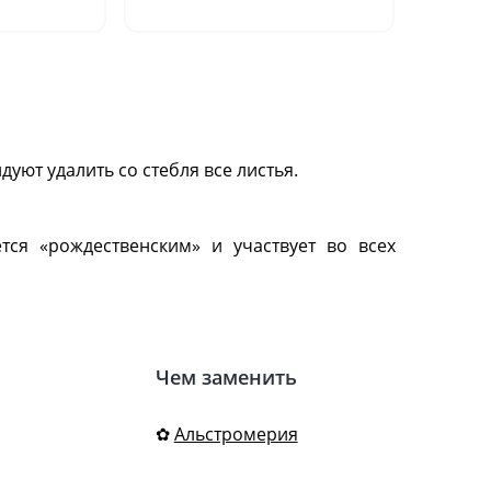
шт.)"
уют удалить со стебля все листья.
ся «рождественским» и участвует во всех
Чем заменить
✿
Альстромерия