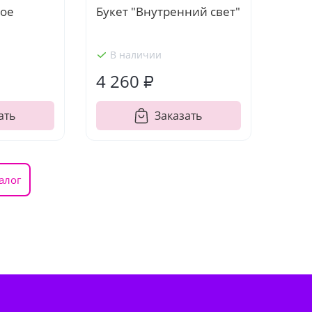
ное
Букет "Внутренний свет"
В наличии
4 260 ₽
ать
Заказать
алог