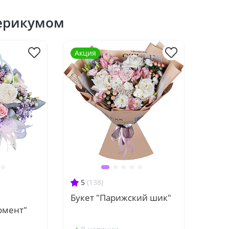
перикумом
Акция
5
(138)
Букет "Парижский шик"
омент"