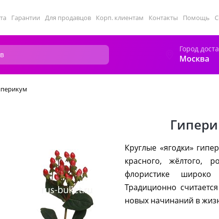
та
Гарантии
Для продавцов
Корп. клиентам
Контакты
Помощь
С
Город дост
Москва
иперикум
Гипери
Круглые «ягодки» гипе
красного, жёлтого, р
флористике широко 
Традиционно считается
новых начинаний в жиз