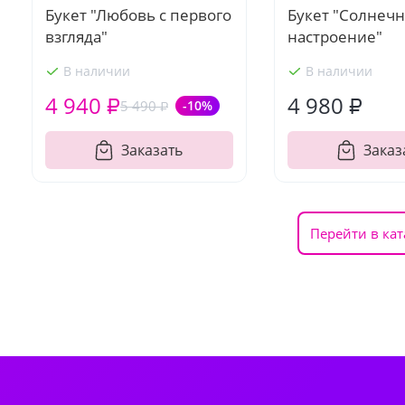
Букет "Любовь с первого
Букет "Солнеч
взгляда"
настроение"
В наличии
В наличии
4 940 ₽
4 980 ₽
5 490 ₽
-10%
Заказать
Заказ
Перейти в кат