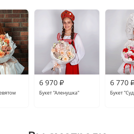
6 970
6 770
₽
девятом
Букет "Аленушка"
Букет "Су