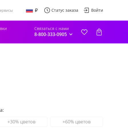
Статус заказа
Войти
ервисы
авки
Связаться с нами
8-800-333-0905
а:
+30% цветов
+60% цветов