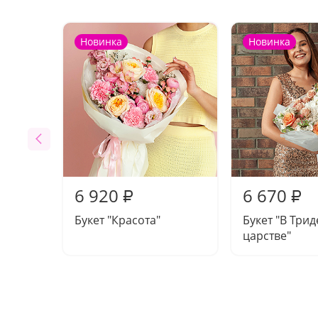
Новинка
Новинка
6 920
6 670
₽
₽
Букет "Красота"
Букет "В Три
царстве"