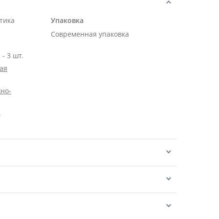
тика
Упаковка
Современная упаковка
- 3 шт.
ая
но-
.