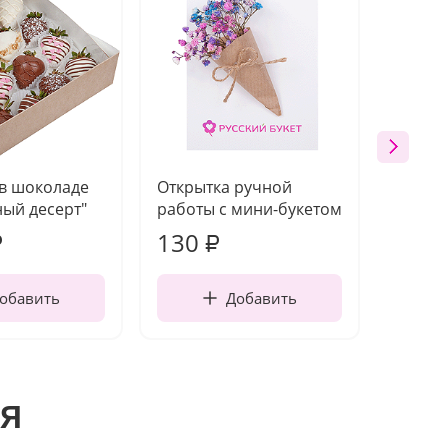
 в шоколаде
Открытка ручной
Ваза п
ый десерт"
работы с мини-букетом
130
1 10
₽
₽
обавить
Добавить
я