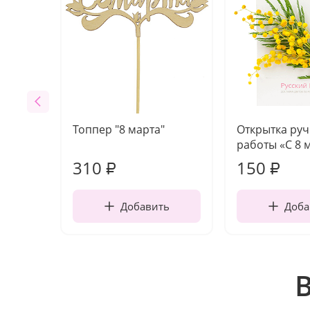
Топпер "8 марта"
Открытка ру
работы «С 8 
310
150
₽
₽
Добавить
Доба