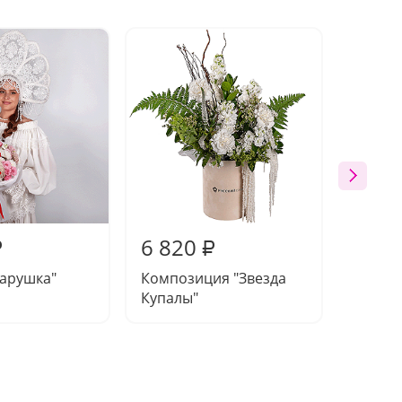
6 820
6 28
₽
₽
дарушка"
Композиция "Звезда
Букет 
Купалы"