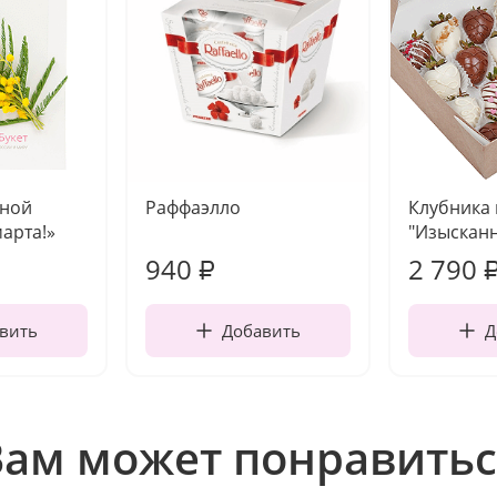
чной
Раффаэлло
Клубника
марта!»
"Изысканн
940
2 790
₽
вить
Добавить
Д
Вам может понравитьс