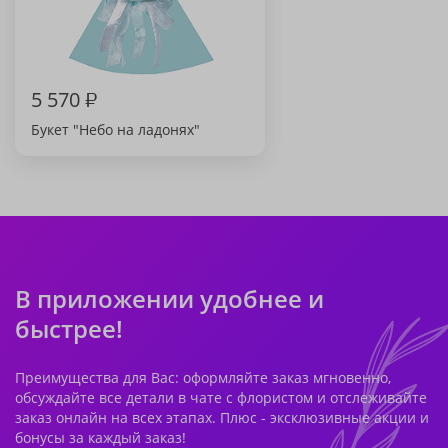
5 570
₽
Букет "Небо на ладонях"
В приложении удобнее и
быстрее!
Преимущества для Вас: оформляйте заказ мгновенно,
обсуждайте все детали в чате с флористом и отслеживайте
заказ онлайн на всех этапах. Плюс - эксклюзивные акции и
бонусы за каждый заказ!