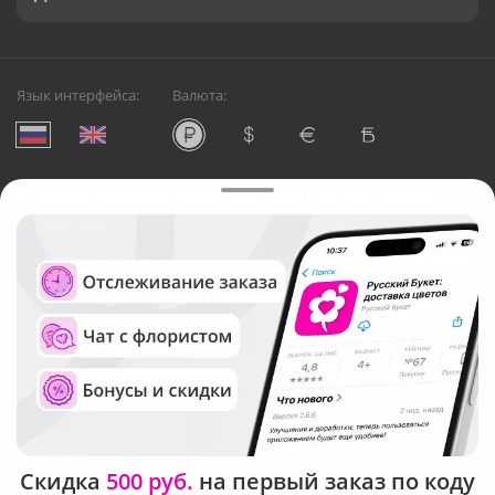
Язык интерфейса:
Валюта:
©
Служба круглосуточной доставки цветов в Москве
Русский Букет, 2026
Общество с ограниченной ответственностью «Технология»
ОГРН: 1195476081745, ИНН: 5410081997
Юридический адрес: г. Новосибирск, ул. Ипподромская,
д.42, оф. 3
Рейтинг Русского букета в г. Москва
Скидка
500 руб.
на первый заказ по коду