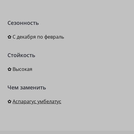
Сезонность
✿ С декабря по февраль
Стойкость
✿ Высокая
Чем заменить
✿
Аспарагус умбелатус