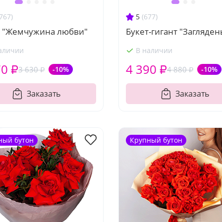
767)
5
(677)
т "Жемчужина любви"
Букет-гигант "Загляден
аличии
В наличии
70 ₽
4 390 ₽
3 630 ₽
-10%
4 880 ₽
-10%
Заказать
Заказать
ный бутон
Крупный бутон