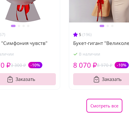
67)
5
(196)
 "Симфония чувств"
Букет-гигант "Великол
аличии
В наличии
70 ₽
8 070 ₽
3 300 ₽
-10%
8 970 ₽
-10%
Заказать
Заказать
Смотреть все