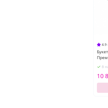
4.9
Букет
Прем
В н
10 