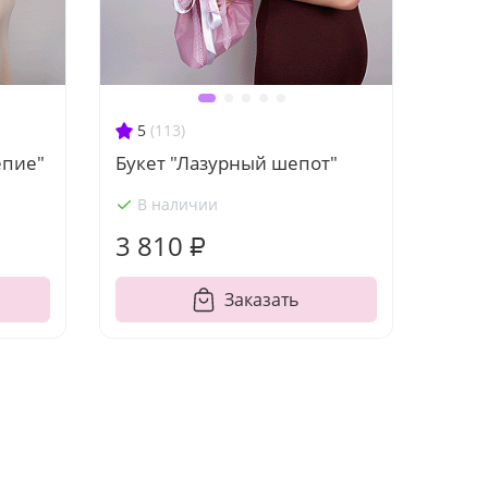
5
(113)
епие"
Букет "Лазурный шепот"
В наличии
3 810 ₽
Заказать