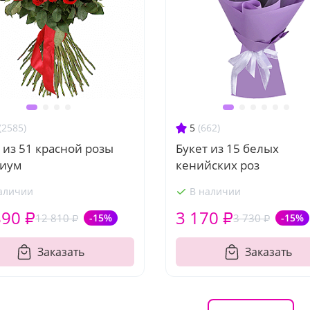
(2585)
5
(662)
 из 51 красной розы
Букет из 15 белых
иум
кенийских роз
аличии
В наличии
890 ₽
3 170 ₽
12 810 ₽
-15%
3 730 ₽
-15%
Заказать
Заказать