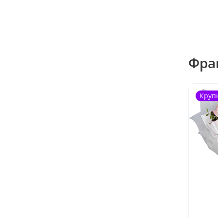
Фра
Круп