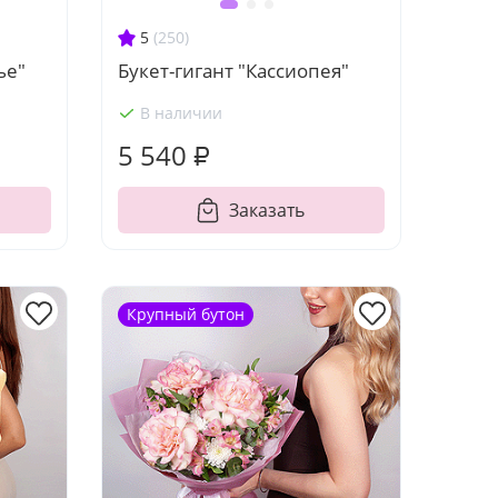
5
(250)
ье"
Букет-гигант "Кассиопея"
В наличии
5 540 ₽
Заказать
Крупный бутон