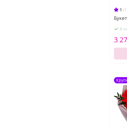
5
(1
Буке
В н
3 2
Круп