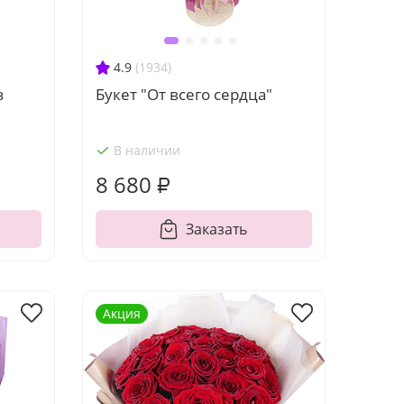
4.9
(1934)
з
Букет "От всего сердца"
В наличии
8 680 ₽
Заказать
Акция