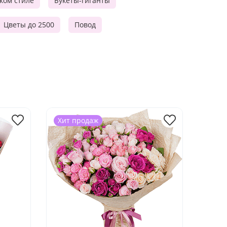
ском стиле
Букеты-гиганты
Цветы до 2500
Повод
Хит продаж