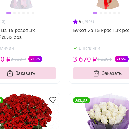
20)
5
(2346)
 из 15 розовых
Букет из 15 красных ро
йских роз
аличии
В наличии
70 ₽
3 670 ₽
3 730 ₽
-15%
4 320 ₽
-15%
Заказать
Заказать
я
Акция