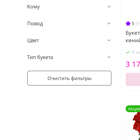
Кому
Повод
5
(9
Букет
кени
Цвет
В н
Тип букета
3 1
Очистить фильтры
Акци