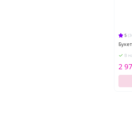
5
(3
Букет
В н
2 9