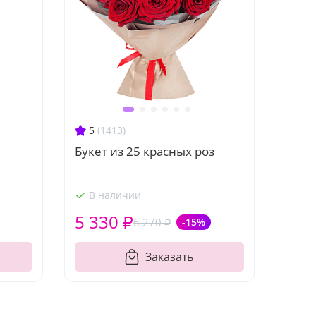
5
(1413)
Букет из 25 красных роз
В наличии
5 330 ₽
6 270 ₽
-15%
Заказать