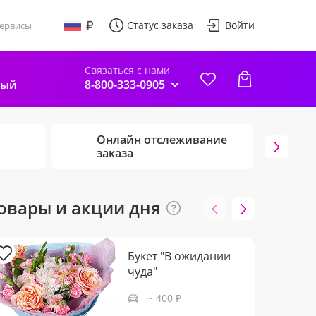
Статус заказа
Войти
ервисы
Связаться с нами
ный
8-800-333-0905
Онлайн отслеживание
Г
заказа
ц
овары и акции дня
Букет "В ожидании
чуда"
~ 400 ₽