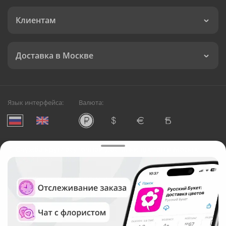
Клиентам
Доставка в Москве
Язык интерфейса:
Валюта:
©
Служба круглосуточной доставки цветов в Москве
Русский Букет, 2026
Общество с ограниченной ответственностью «Технология»
ОГРН: 1195476081745, ИНН: 5410081997
Юридический адрес: г. Новосибирск, ул. Ипподромская,
д.42, оф. 3