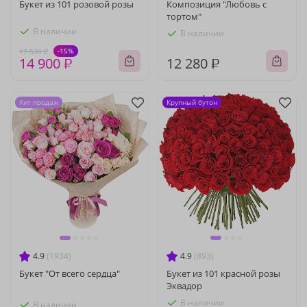
Букет из 101 розовой розы
Композиция "Любовь с
тортом"
В наличии
В наличии
-15%
17 530 ₽
14 900 ₽
12 280 ₽
Хит продаж
Крупный бутон
4.9
(1934)
4.9
(893)
Букет "От всего сердца"
Букет из 101 красной розы
Эквадор
В наличии
В наличии