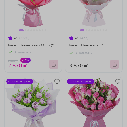
4.9
(3380)
4.9
(473)
Букет "Тюльпаны (11 шт.)"
Букет "Пение птиц"
В наличии
В наличии
-15%
3 380 ₽
2 870 ₽
3 870 ₽
Сезонные цветы
Сезонные цветы