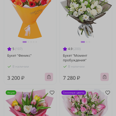
5
(107)
4.9
(200)
Букет "Феникс"
Букет "Момент
пробуждения"
В наличии
В наличии
3 200 ₽
7 280 ₽
Акция
Сезонные цветы