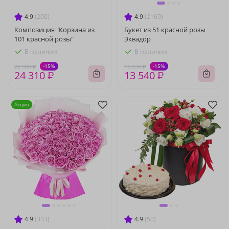
4.9
(200)
4.9
(2169)
Композиция "Корзина из
Букет из 51 красной розы
101 красной розы"
Эквадор
В наличии
В наличии
-15%
-15%
28 600 ₽
15 930 ₽
24 310 ₽
13 540 ₽
Акция
4.9
(333)
4.9
(50)