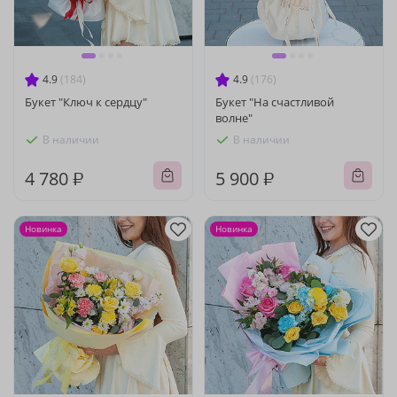
4.9
(184)
4.9
(176)
Букет "Ключ к сердцу"
Букет "На счастливой
волне"
В наличии
В наличии
4 780 ₽
5 900 ₽
Новинка
Новинка