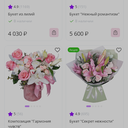
4.9
(1169)
5
(151)
Букет из лилий
Букет "Нежный романтизм"
В наличии
В наличии
4 030 ₽
5 600 ₽
Акция
5
(56)
4.9
(695)
Композиция "Гармония
Букет "Секрет нежности"
чувств"