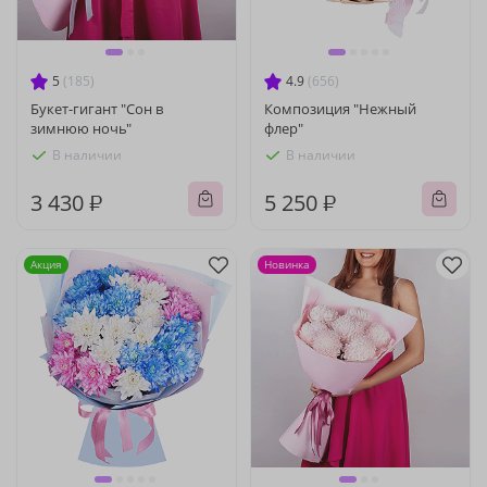
5
(185)
4.9
(656)
Букет-гигант "Сон в
Композиция "Нежный
зимнюю ночь"
флер"
В наличии
В наличии
3 430 ₽
5 250 ₽
Акция
Новинка