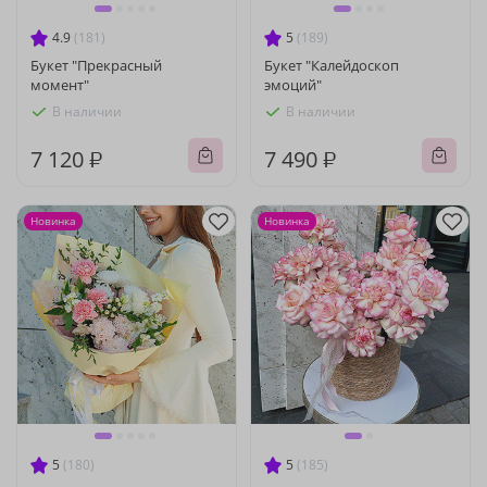
4.9
(181)
5
(189)
Букет "Прекрасный
Букет "Калейдоскоп
момент"
эмоций"
В наличии
В наличии
7 120 ₽
7 490 ₽
Новинка
Новинка
5
(180)
5
(185)