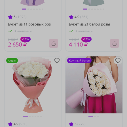
5
(1973)
4.9
(361)
Букет из 11 розовых роз
Букет из 21 белой розы
В наличии
В наличии
-15%
-15%
3 120 ₽
4 840 ₽
2 650 ₽
4 110 ₽
Акция
Крупный бутон
4.9
(950)
5
(279)