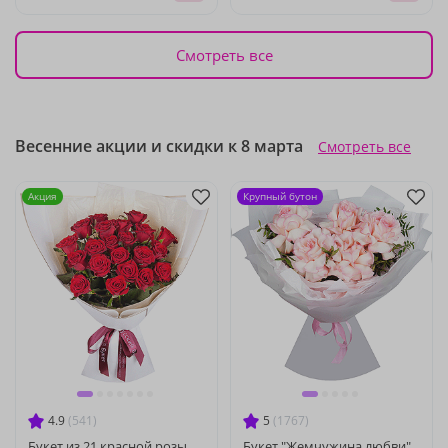
Смотреть все
Весенние акции и скидки к 8 марта
Смотреть все
Акция
Крупный бутон
4.9
(541)
5
(1767)
Букет из 21 красной розы
Букет "Жемчужина любви"