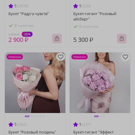
5
(2639)
5
(220)
Букет "Радуга чувств"
Букет-гигант "Розовый
айсберг"
В наличии
В наличии
-25%
3 870 ₽
2 900 ₽
5 300 ₽
Новинка
Новинка
5
(282)
5
(237)
Букет "Розовый полдень"
Букет-гигант "Эффект