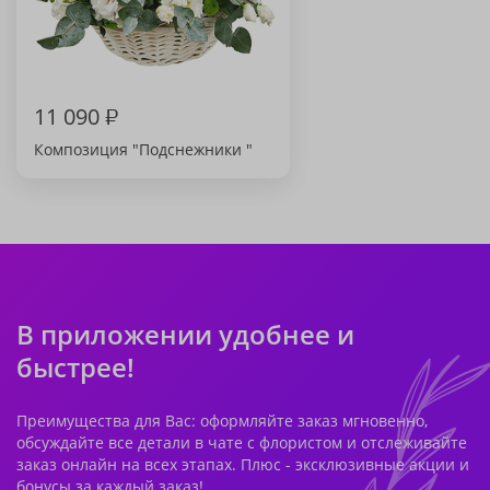
11 090
₽
Композиция "Подснежники "
В приложении удобнее и
быстрее!
Преимущества для Вас: оформляйте заказ мгновенно,
обсуждайте все детали в чате с флористом и отслеживайте
заказ онлайн на всех этапах. Плюс - эксклюзивные акции и
бонусы за каждый заказ!