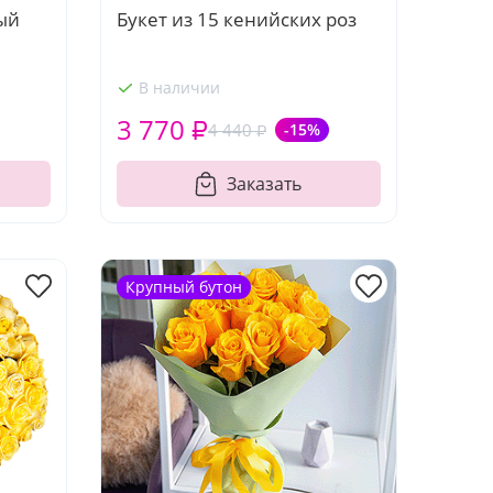
ый
Букет из 15 кенийских роз
В наличии
3 770 ₽
4 440 ₽
-15%
Заказать
Крупный бутон