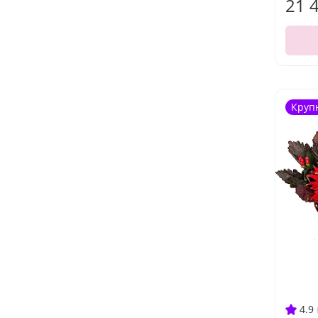
21 
Круп
4.9