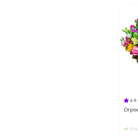
4.9
Огро
В н