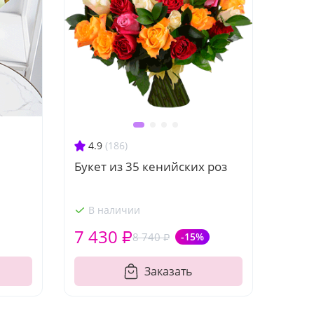
4.9
(186)
Букет из 35 кенийских роз
В наличии
7 430 ₽
8 740 ₽
-15%
Заказать