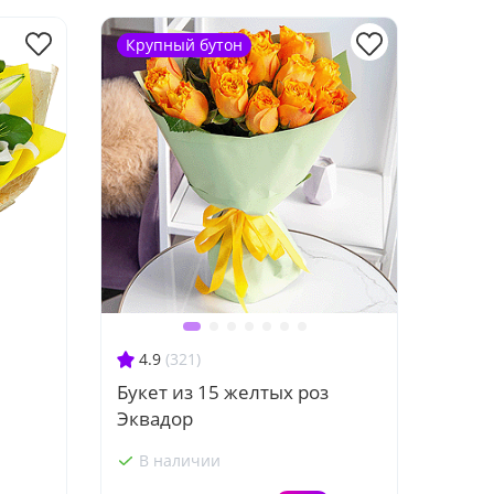
Крупный бутон
4.9
(321)
Букет из 15 желтых роз
Эквадор
В наличии