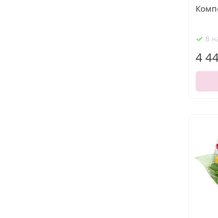
Компо
В н
4 4