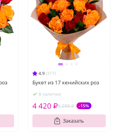
4.9
(377)
роз
Букет из 17 кенийских роз
В наличии
4 420 ₽
5 200 ₽
-15%
Заказать