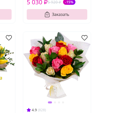
5 030 ₽
5 920 ₽
-15%
Заказать
4.9
(828)