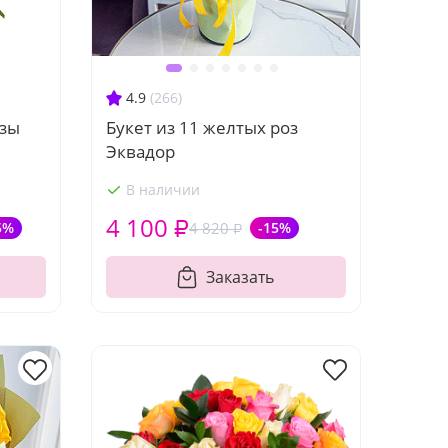
4.9
(266)
озы
Букет из 11 желтых роз
Эквадор
В наличии
4 100 ₽
5%
4 820 ₽
-15%
Заказать