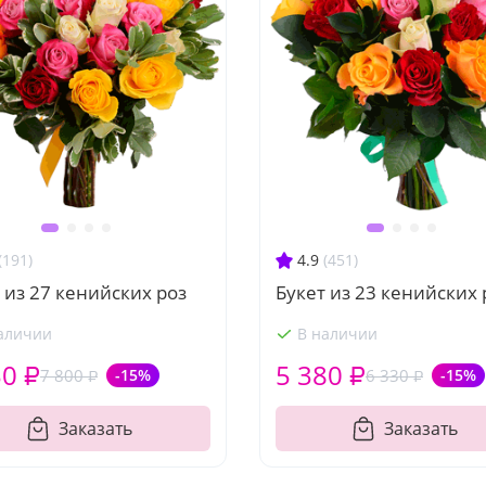
(191)
4.9
(451)
 из 27 кенийских роз
Букет из 23 кенийских 
аличии
В наличии
30 ₽
5 380 ₽
7 800 ₽
-15%
6 330 ₽
-15%
Заказать
Заказать