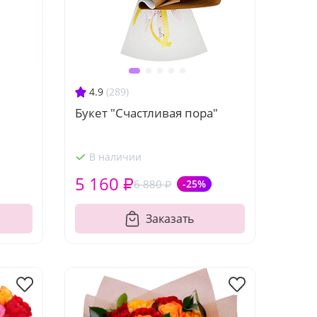
4.9
(289)
Букет "Счастливая пора"
В наличии
5 160 ₽
6 880 ₽
-25%
Заказать