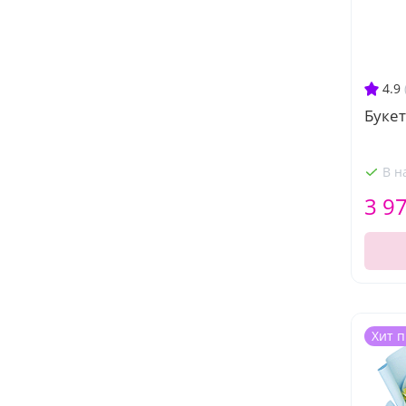
4.9
Букет
В н
3 9
Хит 