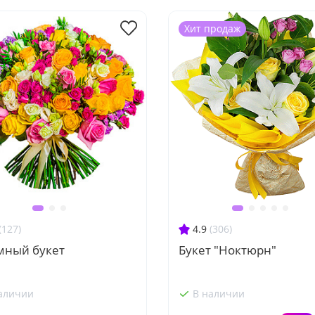
Хит продаж
(127)
4.9
(306)
мный букет
Букет "Ноктюрн"
аличии
В наличии