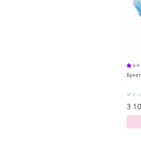
4.9
Букет
В н
3 1