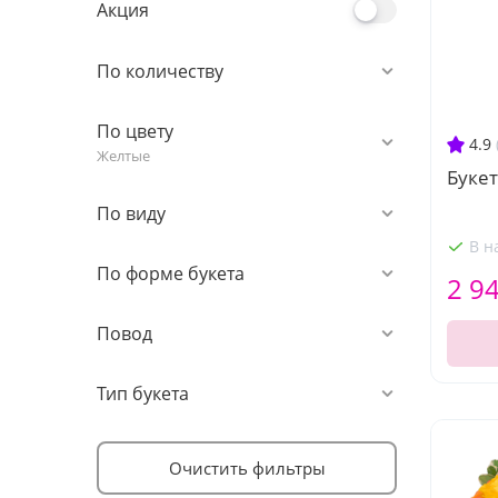
Акция
По количеству
По цвету
4.9
Желтые
Букет
По виду
В н
По форме букета
2 9
Повод
Тип букета
Очистить фильтры