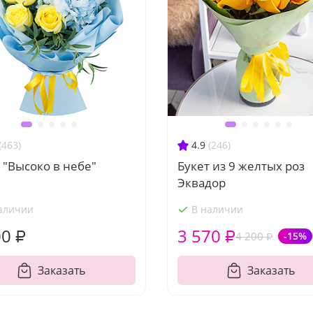
(463)
4.9
(246)
 "Высоко в небе"
Букет из 9 желтых роз
Эквадор
аличии
В наличии
00 ₽
3 570 ₽
4 200 ₽
-15%
Заказать
Заказать