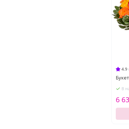
4.9
Букет
В н
6 6