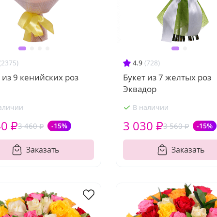
(2375)
4.9
(728)
 из 9 кенийских роз
Букет из 7 желтых роз
Эквадор
аличии
В наличии
40 ₽
3 030 ₽
3 460 ₽
-15%
3 560 ₽
-15%
Заказать
Заказать