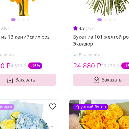
(346)
4.9
(76)
 из 13 кенийских роз
Букет из 101 желтой р
Эквадор
аличии
В наличии
70 ₽
24 880 ₽
4 670 ₽
-15%
29 270 ₽
-1
Заказать
Заказать
продаж
Крупный бутон