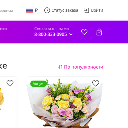
Статус заказа
Войти
ервисы
авки
Связаться с нами
8-800-333-0905
ке
По популярности
Акция