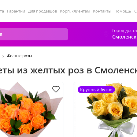
та
Гарантии
Для продавцов
Корп. клиентам
Контакты
Помощь
С
Город дост
Смоленск
Желтые розы
еты из желтых роз в Смоленс
Крупный бутон