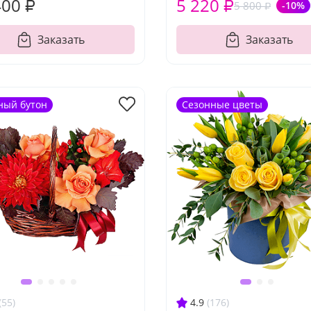
400 ₽
5 220 ₽
5 800 ₽
-10%
Заказать
Заказать
ный бутон
Сезонные цветы
(55)
4.9
(176)