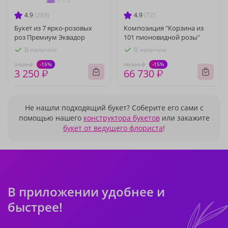
4.9
(289)
4.9
(72)
Букет из 7 ярко-розовых
Композиция "Корзина из
роз Премиум Эквадор
101 пионовидной розы"
В наличии
В наличии
-15%
-15%
3 820 ₽
78 510 ₽
3 250 ₽
66 730 ₽
Не нашли подходящий букет? Соберите его сами с
помощью нашего
конструктора букетов
или закажите
букет от ведущего флориста
!
В приложении удобнее и
быстрее!