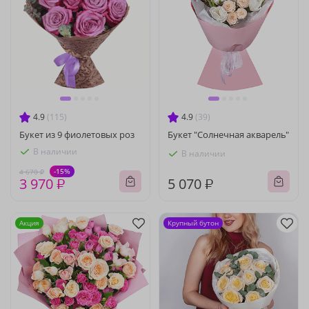
4.9
(115)
4.9
(39)
Букет из 9 фиолетовых роз
Букет "Солнечная акварель"
В наличии
В наличии
-15%
4 670 ₽
3 970 ₽
5 070 ₽
Акция
Крупный бутон