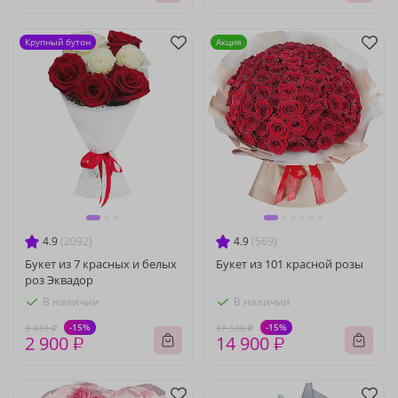
Крупный бутон
Акция
4.9
(2092)
4.9
(569)
Букет из 7 красных и белых
Букет из 101 красной розы
роз Эквадор
В наличии
В наличии
-15%
-15%
3 410 ₽
17 530 ₽
2 900 ₽
14 900 ₽