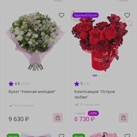
Крупный бутон
4.9
(302)
5
(78)
Букет "Нежная мелодия"
Композиция "Остров
любви"
В наличии
В наличии
-10%
7 480 ₽
9 630 ₽
6 730 ₽
Акция
Акция