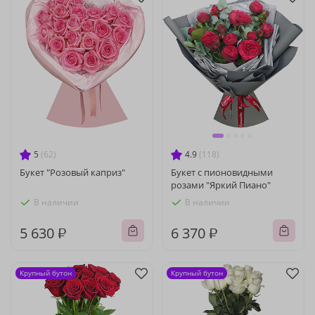
5
(62)
4.9
(118)
Букет "Розовый каприз"
Букет с пионовидными
розами "Яркий Пиано"
В наличии
В наличии
5 630 ₽
6 370 ₽
Крупный бутон
Крупный бутон