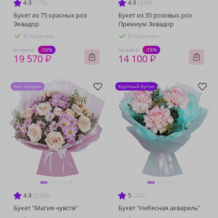
4.9
(179)
4.9
(348)
Букет из 75 красных роз
Букет из 35 розовых роз
Эквадор
Премиум Эквадор
В наличии
В наличии
-15%
-15%
23 020 ₽
16 590 ₽
19 570 ₽
14 100 ₽
Хит продаж
Крупный бутон
4.9
(2366)
5
(307)
Букет "Магия чувств"
Букет "Небесная акварель"