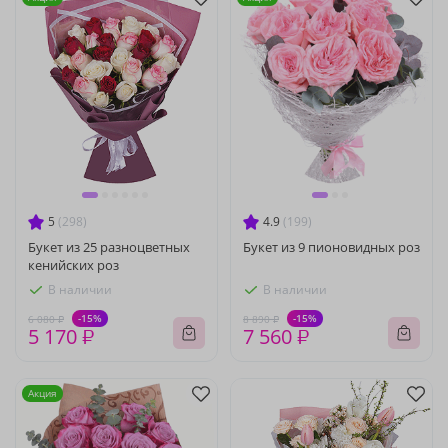
5
(298)
4.9
(199)
Букет из 25 разноцветных
Букет из 9 пионовидных роз
кенийских роз
В наличии
В наличии
-15%
-15%
6 080 ₽
8 890 ₽
5 170 ₽
7 560 ₽
Акция