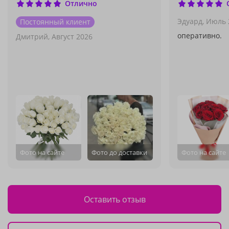
Отлично
Эдуард,
Июль 
Постоянный клиент
оперативно.
Дмитрий,
Август 2026
Фото на сайте
Фото до доставки
Фото на сайте
Оставить отзыв