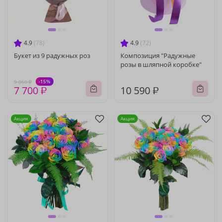
4.9
(78)
4.9
(72)
Букет из 9 радужных роз
Композиция "Радужные
розы в шляпной коробке"
-15%
9 060 ₽
7 700 ₽
10 590 ₽
Акция
Акция