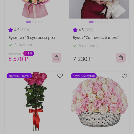
4.9
(519)
4.8
(332)
Букет из 15 кустовых роз
Букет "Солнечный шелк"
В наличии
В наличии
-15%
10 080 ₽
8 570 ₽
7 230 ₽
Крупный бутон
Крупный бутон