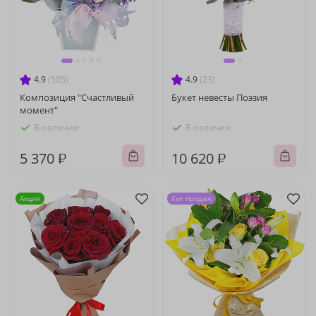
4.9
(505)
4.9
(23)
Композиция "Счастливый
Букет невесты Поэзия
момент"
В наличии
В наличии
5 370 ₽
10 620 ₽
Акция
Хит продаж