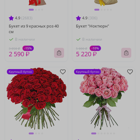
4.9
(2683)
4.9
(306)
Букет из 9 красных роз 40
Букет "Ноктюрн"
см
В наличии
В наличии
-15%
-10%
3 050 ₽
5 800 ₽
2 590 ₽
5 220 ₽
Крупный бутон
Крупный бутон