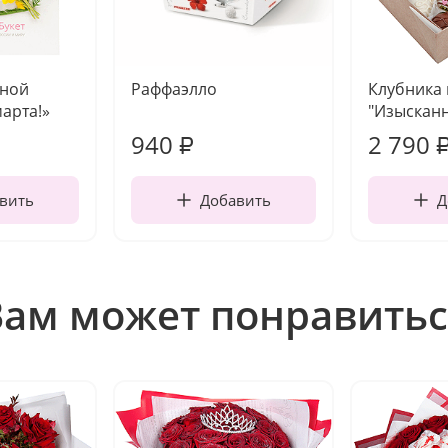
чной
Раффаэлло
Клубника
марта!»
"Изысканн
940
2 790
₽
вить
Добавить
Д
Вам может понравитьс