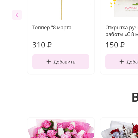
Топпер "8 марта"
Открытка ру
работы «С 8 
310
150
₽
₽
Добавить
Доба