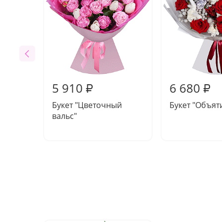
5 910
6 680
₽
₽
Букет "Цветочный
Букет "Объят
вальс"