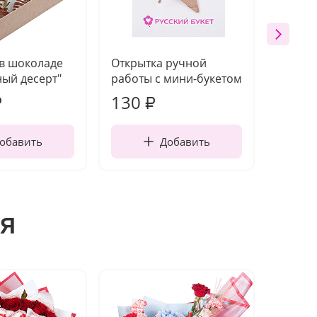
 в шоколаде
Открытка ручной
Ваза п
ый десерт"
работы с мини-букетом
130
1 10
₽
₽
обавить
Добавить
я