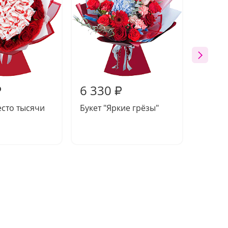
6 330
5 86
₽
₽
есто тысячи
Букет "Яркие грёзы"
Букет 