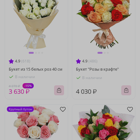
4.9
(618)
4.9
(486)
Букет из 15 белых роз 40 см
Букет "Розы в крафте"
В наличии
В наличии
-15%
4 270 ₽
3 630 ₽
4 030 ₽
Крупный бутон