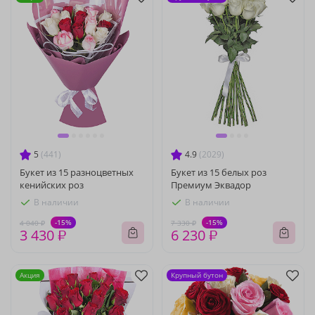
5
(441)
4.9
(2029)
Букет из 15 разноцветных
Букет из 15 белых роз
кенийских роз
Премиум Эквадор
В наличии
В наличии
-15%
-15%
4 040 ₽
7 330 ₽
3 430 ₽
6 230 ₽
Акция
Крупный бутон