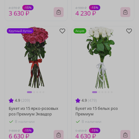
-15%
-15%
4 270 ₽
4 980 ₽
3 630 ₽
4 230 ₽
Крупный бутон
Акция
4.9
(209)
4.9
(479)
Букет из 15 ярко-розовых
Букет из 15 белых роз
роз Премиум Эквадор
Премиум
В наличии
В наличии
-15%
-15%
7 800 ₽
5 450 ₽
6 630 ₽
4 630 ₽