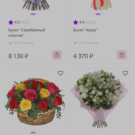
4.9
(442)
4.9
(4622)
Букет "Серебряный
Букет "Амур"
ключик"
В наличии
В наличии
8 130 ₽
4 370 ₽