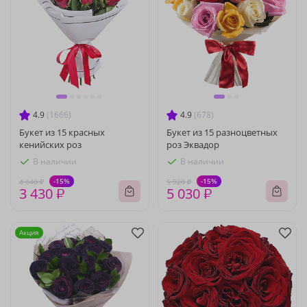
4.9
(1666)
4.9
(678)
Букет из 15 красных
Букет из 15 разноцветных
кенийских роз
роз Эквадор
В наличии
В наличии
-15%
-15%
4 040 ₽
5 920 ₽
3 430 ₽
5 030 ₽
Акция