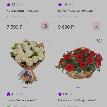
4.9
(296)
4.9
(302)
Композиция "Фиеста"
Букет "Нежная мелодия"
В наличии
В наличии
7 590 ₽
9 630 ₽
4.9
(234)
4.9
(233)
Букет "Белые розы"
Композиция "Жар птица"
В наличии
В наличии