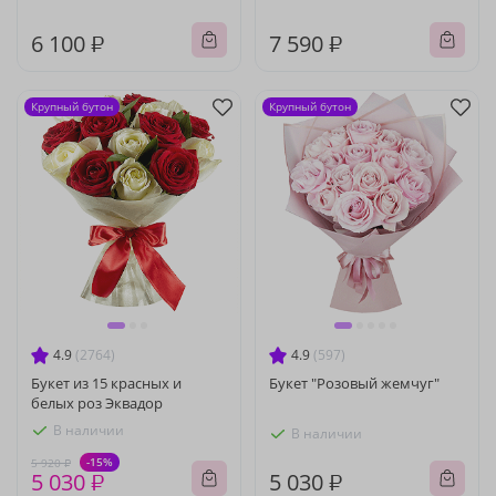
6 100 ₽
7 590 ₽
Крупный бутон
Крупный бутон
4.9
(2764)
4.9
(597)
Букет из 15 красных и
Букет "Розовый жемчуг"
белых роз Эквадор
В наличии
В наличии
-15%
5 920 ₽
5 030 ₽
5 030 ₽