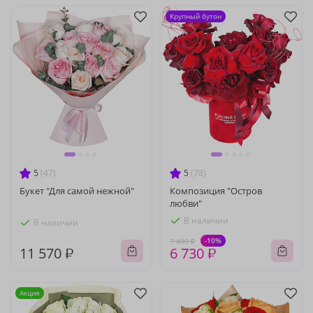
Крупный бутон
5
(47)
5
(78)
Букет "Для самой нежной"
Композиция "Остров
любви"
В наличии
В наличии
-10%
7 480 ₽
11 570 ₽
6 730 ₽
Акция