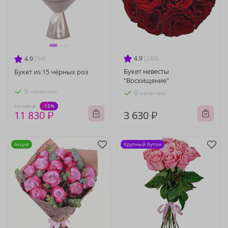
4.9
(240)
4.9
(34)
Букет невесты
Букет из 15 чёрных роз
"Восхищение"
В наличии
В наличии
-15%
13 920 ₽
11 830 ₽
3 630 ₽
Акция
Крупный бутон