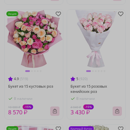
Акция
4.9
(519)
5
(920)
Букет из 15 кустовых роз
Букет из 15 розовых
кенийских роз
В наличии
В наличии
-15%
-15%
10 080 ₽
4 040 ₽
8 570 ₽
3 430 ₽
Акция
Крупный бутон