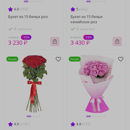
4.9
(950)
5
(662)
Букет из 15 белых роз
Букет из 15 белых
кенийских роз
В наличии
В наличии
-15%
-15%
3 800 ₽
4 040 ₽
3 230 ₽
3 430 ₽
Акция
Акция
4.9
(2161)
4.9
(755)