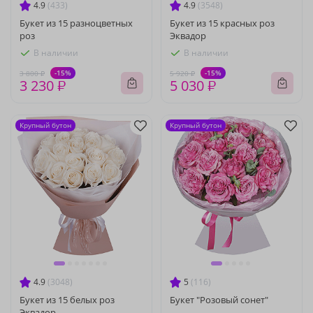
4.9
(433)
4.9
(3548)
Букет из 15 разноцветных
Букет из 15 красных роз
роз
Эквадор
В наличии
В наличии
-15%
-15%
3 800 ₽
5 920 ₽
3 230 ₽
5 030 ₽
Крупный бутон
Крупный бутон
4.9
(3048)
5
(116)
Букет из 15 белых роз
Букет "Розовый сонет"
Эквадор