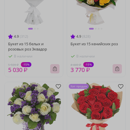
4.9
(312)
4.9
(828)
Букет из 15 белых и
Букет из 15 кенийских роз
розовых роз Эквадор
В наличии
В наличии
-15%
-15%
5 920 ₽
4 440 ₽
5 030 ₽
3 770 ₽
Хит продаж