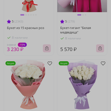
5
(2343)
5
(279)
Букет из 15 красных роз
Букет-гигант "Белая
медведица"
В наличии
В наличии
-15%
3 800 ₽
3 230 ₽
5 570 ₽
Акция
Акция