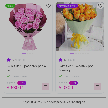
Акция
Крупный бутон
4.9
(1024)
4.9
(321)
Букет из 15 розовых роз 40
Букет из 15 желтых роз
см
Эквадор
В наличии
В наличии
-15%
-15%
4 270 ₽
5 920 ₽
3 630 ₽
5 030 ₽
Страница: 2/2. Вы посмотрели 30 из 46 товаров