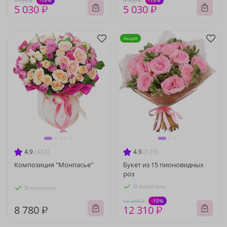
-15%
-15%
5 920 ₽
5 920 ₽
5 030 ₽
5 030 ₽
Акция
4.9
(424)
4.9
(125)
Композиция "Монпасье"
Букет из 15 пионовидных
роз
В наличии
В наличии
-15%
14 480 ₽
8 780 ₽
12 310 ₽