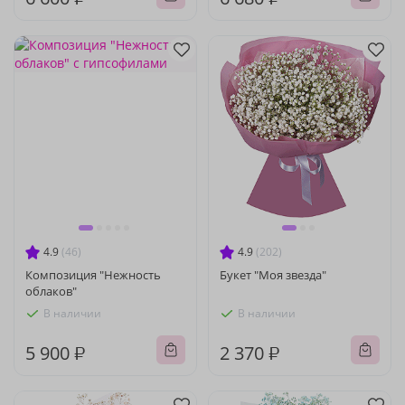
4.9
(46)
4.9
(202)
Композиция "Нежность
Букет "Моя звезда"
облаков"
В наличии
В наличии
5 900 ₽
2 370 ₽