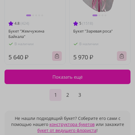
4.8
(424)
5
(1518)
Букет "Жемчужина
Букет "Заревая роса"
Байкала"
В наличии
В наличии
5 640 ₽
5 970 ₽
Показать ещё
1
2
3
Не нашли подходящий букет? Соберите его сами с
помощью нашего
конструктора букетов
или закажите
букет от ведущего флориста
!