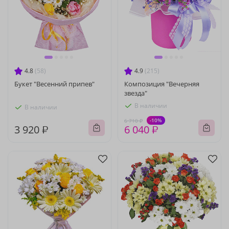
4.8
(58)
4.9
(215)
Букет "Весенний припев"
Композиция "Вечерняя
звезда"
В наличии
В наличии
-10%
6 710 ₽
3 920 ₽
6 040 ₽