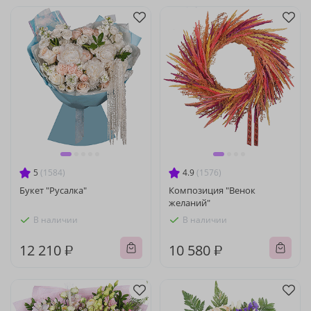
5
(1584)
4.9
(1576)
Букет "Русалка"
Композиция "Венок
желаний"
В наличии
В наличии
12 210 ₽
10 580 ₽