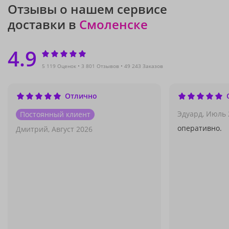
Отзывы о нашем сервисе
доставки в
Смоленске
4.9
5 119 Оценок
3 801 Отзывов
49 243 Заказов
Отлично
Эдуард,
Июль 
Постоянный клиент
оперативно.
Дмитрий,
Август 2026