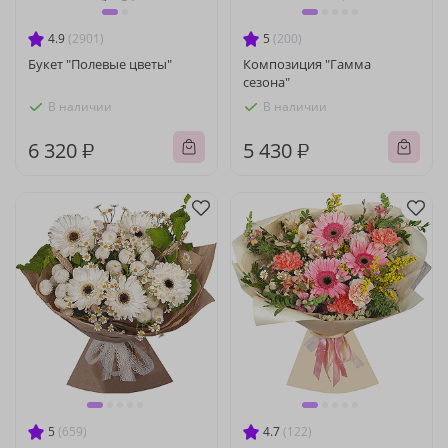
4.9
(2901)
5
(200)
Букет "Полевые цветы"
Композиция "Гамма
сезона"
В наличии
В наличии
6 320 ₽
5 430 ₽
5
(659)
4.7
(122)