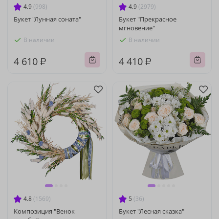
4.9
(998)
4.9
(2979)
Букет "Лунная соната"
Букет "Прекрасное
мгновение"
В наличии
В наличии
4 610 ₽
4 410 ₽
4.8
(1569)
5
(36)
Композиция "Венок
Букет "Лесная сказка"