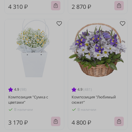
4 310 ₽
2 870 ₽
4.9
(98)
4.9
(481)
Композиция "Сумка с
Композиция "Любимый
цветами"
сюжет"
В наличии
В наличии
3 170 ₽
4 800 ₽