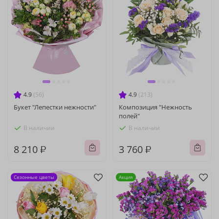
4.9
(56)
4.9
(213)
Букет "Лепестки нежности"
Композиция "Нежность
полей"
В наличии
В наличии
8 210 ₽
3 760 ₽
Сезонные цветы
Акция