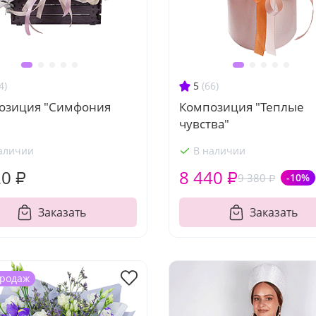
4)
5
(66)
озиция "Симфония
Композиция "Теплые
чувства"
аличии
В наличии
20 ₽
8 440 ₽
9 380 ₽
-10%
Заказать
Заказать
продаж