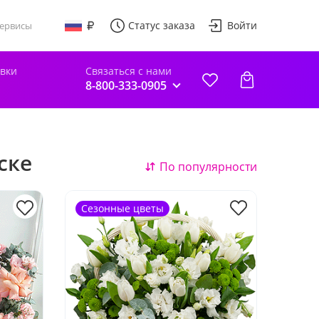
Статус заказа
Войти
ервисы
авки
Связаться с нами
8-800-333-0905
ске
По популярности
Сезонные цветы