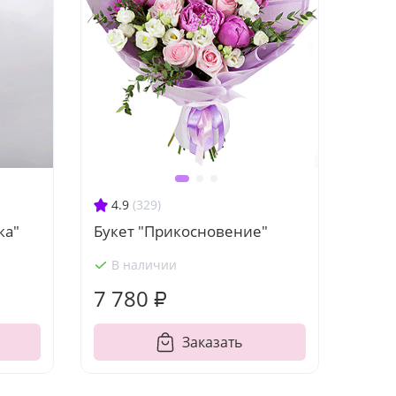
4.9
(329)
ка"
Букет "Прикосновение"
В наличии
7 780 ₽
Заказать