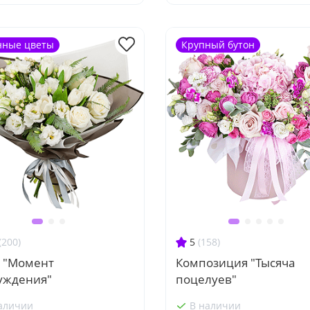
нные цветы
Крупный бутон
(200)
5
(158)
т "Момент
Композиция "Тысяча
уждения"
поцелуев"
аличии
В наличии