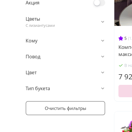
Акция
Цветы
С лизиантусами
5
(1
Кому
Комп
макс
Повод
В н
Цвет
7 9
Тип букета
Очистить фильтры