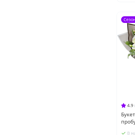
Сезо
4.9
Буке
проб
В н