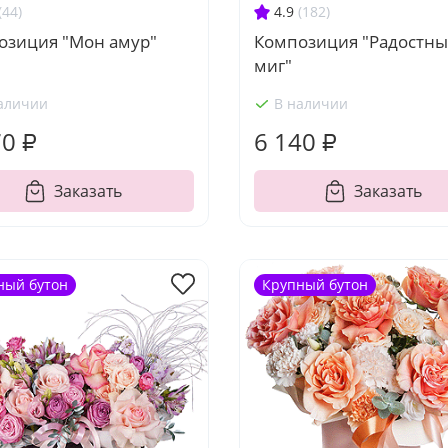
(44)
4.9
(182)
озиция "Мон амур"
Композиция "Радостн
миг"
аличии
В наличии
70 ₽
6 140 ₽
Заказать
Заказать
ный бутон
Крупный бутон