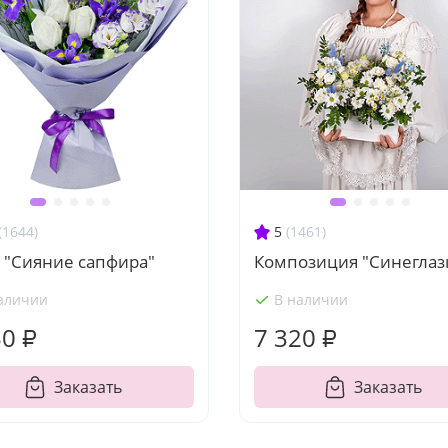
(1644)
5
(1461)
 "Сияние сапфира"
Композиция "Синеглаз
аличии
В наличии
50 ₽
7 320 ₽
Заказать
Заказать