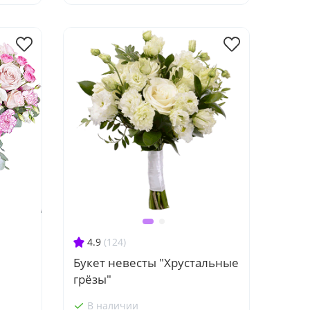
4.9
(124)
Букет невесты "Хрустальные
грёзы"
В наличии