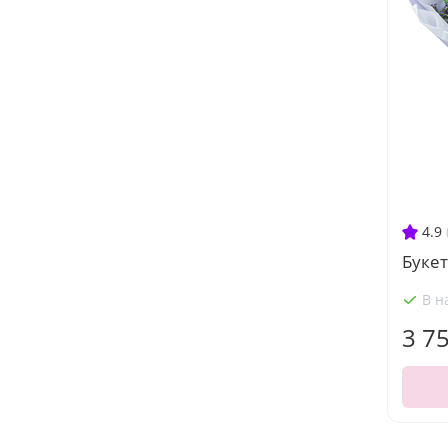
4.9
Букет
В н
3 7