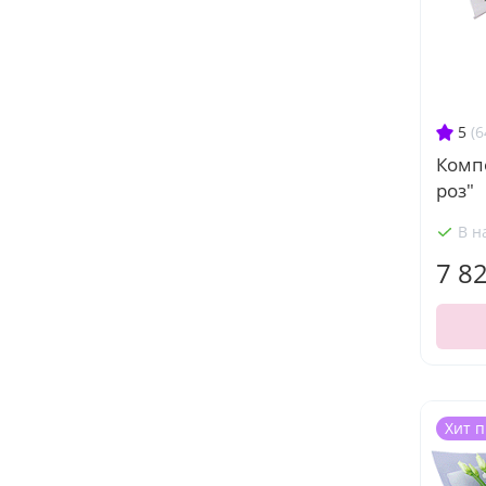
5
(6
Комп
роз"
В н
7 8
Хит 