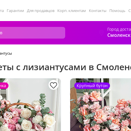
та
Гарантии
Для продавцов
Корп. клиентам
Контакты
Помощь
С
Город дост
Смоленск
антусы
еты с лизиантусами в Смолен
нка
Крупный бутон