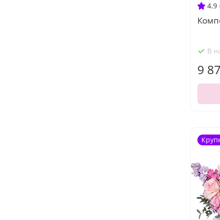
4.9
Комп
В н
9 8
Круп