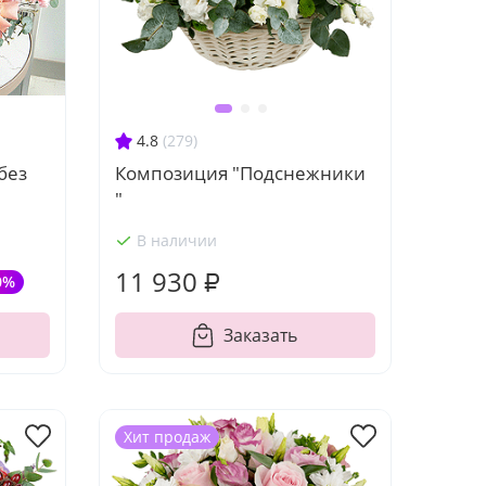
4.8
(279)
без
Композиция "Подснежники
"
В наличии
11 930 ₽
0%
Заказать
Хит продаж