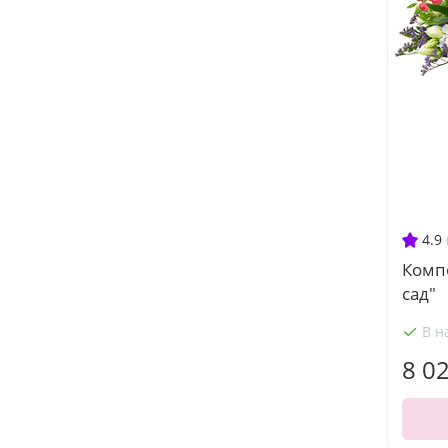
4.9
Комп
сад"
В н
8 0