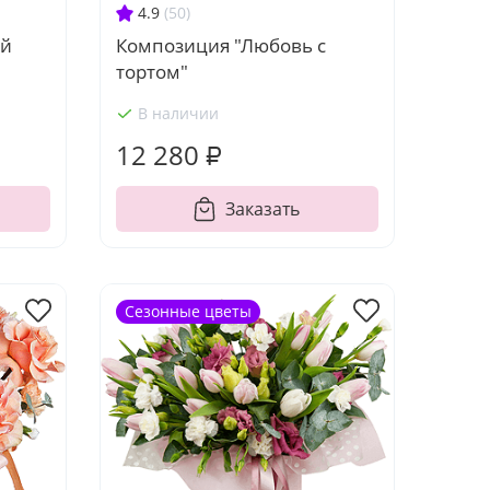
4.9
(50)
ый
Композиция "Любовь с
тортом"
В наличии
12 280 ₽
Заказать
Сезонные цветы