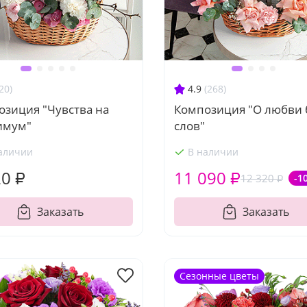
20)
4.9
(268)
озиция "Чувства на
Композиция "О любви 
имум"
слов"
аличии
В наличии
20 ₽
11 090 ₽
12 320 ₽
-1
Заказать
Заказать
Сезонные цветы