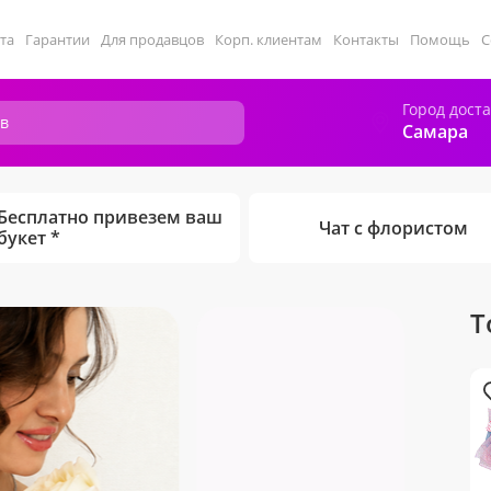
та
Гарантии
Для продавцов
Корп. клиентам
Контакты
Помощь
С
Город дост
Самара
Бесплатно привезем ваш
Чат с флористом
букет *
Т