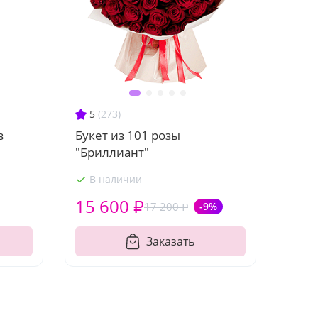
5
(273)
з
Букет из 101 розы
"Бриллиант"
В наличии
15 600 ₽
17 200 ₽
-9%
Заказать