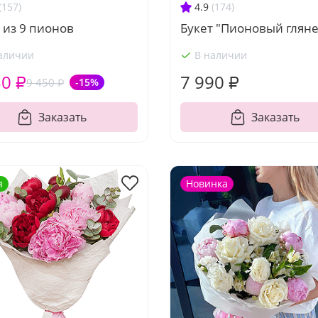
4.9
(174)
(157)
Букет "Пионовый глян
 из 9 пионов
аличии
В наличии
30 ₽
7 990 ₽
9 450 ₽
-15%
Заказать
Заказать
я
Новинка