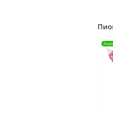
Пио
Акци