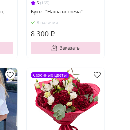
5
(165)
ец"
Букет "Наша встреча"
В наличии
8 300 ₽
Заказать
Сезонные цветы