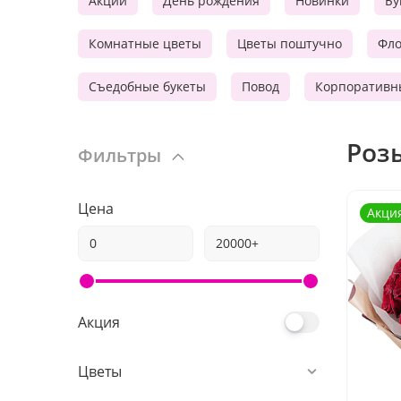
Акции
День рождения
Новинки
Бу
Комнатные цветы
Цветы поштучно
Фл
Съедобные букеты
Повод
Корпоративн
Роз
Фильтры
Цена
Акци
Акция
Цветы