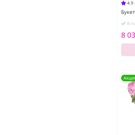
4.9
Букет
В н
8 0
Акци