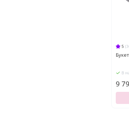
5
(3
Букет
В н
9 7