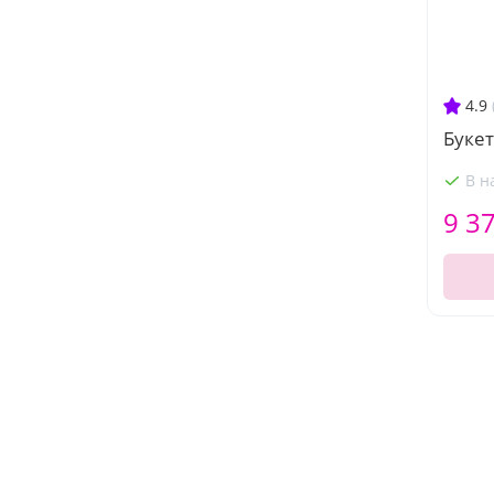
4.9
Букет
В н
9 3