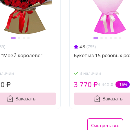
69)
4.9
(755)
 "Моей королеве"
Букет из 15 розовых ро
аличии
В наличии
90 ₽
3 770 ₽
4 440 ₽
-15%
Заказать
Заказать
Смотреть все