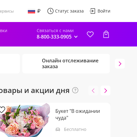
Статус заказа
Войти
ервисы
авки
Связаться с нами
8-800-333-0905
Онлайн отслеживание
Г
заказа
ц
овары и акции дня
Букет "В ожидании
чуда"
Бесплатно