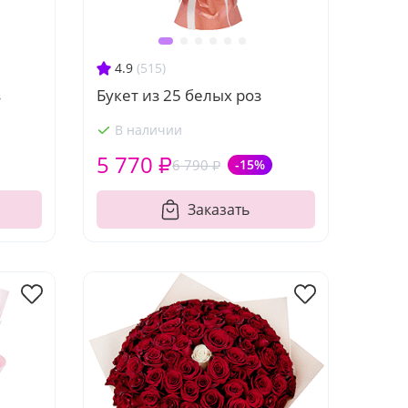
4.9
(515)
з
Букет из 25 белых роз
В наличии
5 770 ₽
6 790 ₽
-15%
Заказать