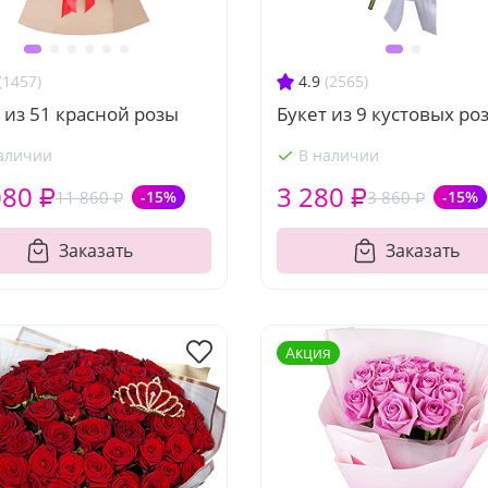
(1457)
4.9
(2565)
 из 51 красной розы
Букет из 9 кустовых ро
аличии
В наличии
080 ₽
3 280 ₽
11 860 ₽
-15%
3 860 ₽
-15%
Заказать
Заказать
Акция