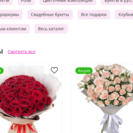
кеты
Розы
Цветочные композиции
Букеты в рус
орариумы
Свадебные букеты
Все подарки
Клубни
ым клиентам
Весь каталог
ы
Смотреть все
я
Акция