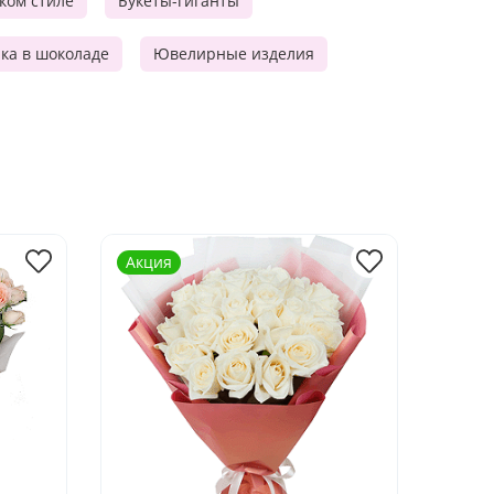
ском стиле
Букеты-гиганты
ка в шоколаде
Ювелирные изделия
Акция