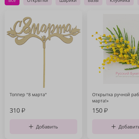
Все
Открытки
Шарики
Вазы
Клубника
Топпер "8 марта"
Открытка ручной раб
марта!»
310
₽
150
₽
Добавить
Добавит