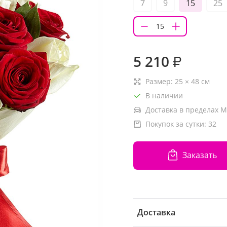
7
9
15
25
5 210
₽
Размер:
25
×
48
см
В наличии
Доставка в пределах М
Покупок за сутки:
32
Заказать
Доставка