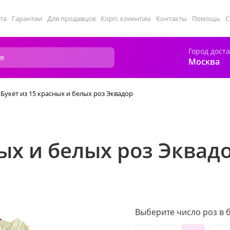
та
Гарантии
Для продавцов
Корп. клиентам
Контакты
Помощь
С
Город дост
Москва
Букет из 15 красных и белых роз Эквадор
ных и белых роз Эквад
Выберите число роз в б