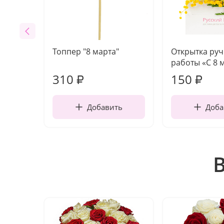
Топпер "8 марта"
Открытка ру
работы «С 8 
310
150
₽
₽
Добавить
Доба