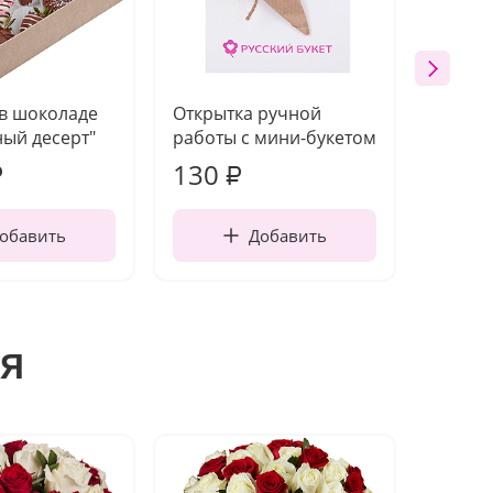
 в шоколаде
Открытка ручной
Ваза п
ый десерт"
работы с мини-букетом
130
1 10
₽
₽
обавить
Добавить
я