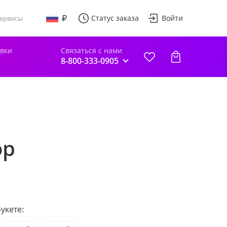
Статус заказа
Войти
ервисы
авки
Связаться с нами
8-800-333-0905
ор
укете: