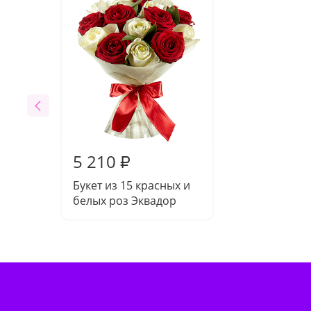
5 210
₽
Букет из 15 красных и
белых роз Эквадор