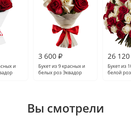
3 600
26 120
₽
асных и
Букет из 9 красных и
Букет из 
вадор
белых роз Эквадор
белой ро
Вы смотрели