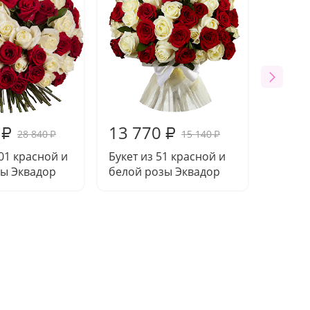
13 770
₽
₽
28 840
15 140
₽
₽
101 красной и
Букет из 51 красной и
зы Эквадор
белой розы Эквадор