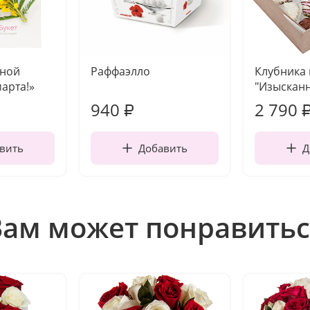
чной
Раффаэлло
Клубника
марта!»
"Изысканн
940
2 790
₽
вить
Добавить
Д
Вам может понравитьс