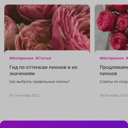
#Интересное
#Статьи
#Интересное
#
Гид по оттенкам пионов и их
Продлеваем
значениям
пионов
Как выбрать правильные пионы?
Советы по сохр
05 Сентября 2022
08 Октября 2024