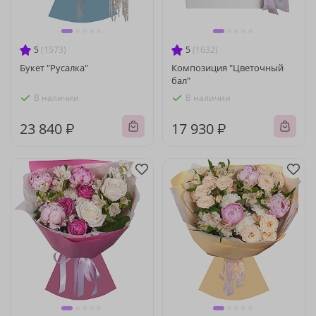
5
(1573)
5
(1632)
Букет "Русалка"
Композиция "Цветочный
бал"
В наличии
В наличии
23 840 ₽
17 930 ₽