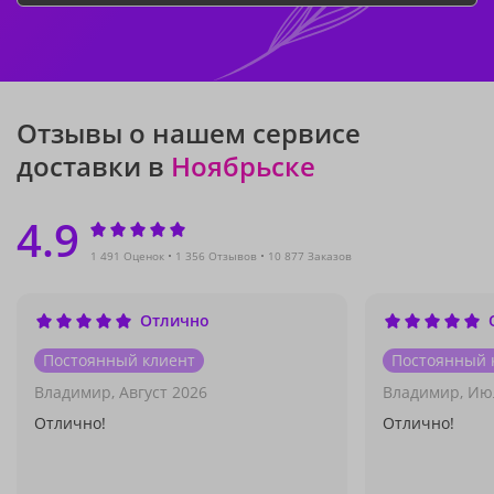
Отзывы о нашем сервисе
доставки в
Ноябрьске
4.9
1 491 Оценок
1 356 Отзывов
10 877 Заказов
Отлично
Постоянный клиент
Постоянный 
Владимир,
Август 2026
Владимир,
Ию
Отлично!
Отлично!