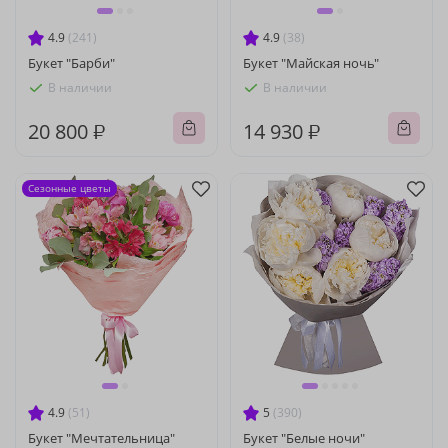
4.9
(241)
4.9
(38)
Букет "Барби"
Букет "Майская ночь"
В наличии
В наличии
20 800 ₽
14 930 ₽
Сезонные цветы
4.9
(51)
5
(390)
Букет "Мечтательница"
Букет "Белые ночи"