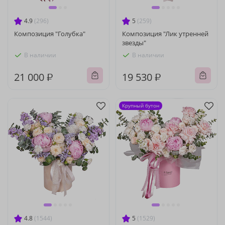
4.9
(296)
5
(259)
Композиция "Голубка"
Композиция "Лик утренней
звезды"
В наличии
В наличии
21 000 ₽
19 530 ₽
Крупный бутон
4.8
(1544)
5
(1529)