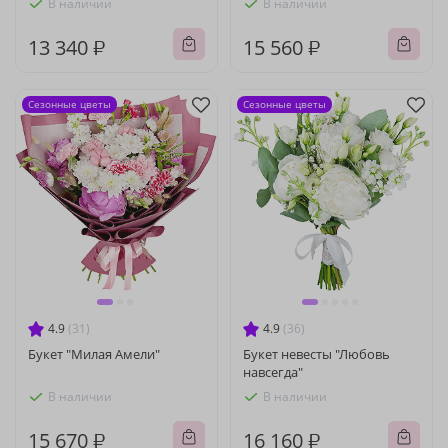
В наличии
В наличии
13 340 ₽
15 560 ₽
Сезонные цветы
Сезонные цветы
4.9
(31)
4.9
(36)
Букет "Милая Амели"
Букет невесты "Любовь
навсегда"
В наличии
В наличии
15 670 ₽
16 160 ₽