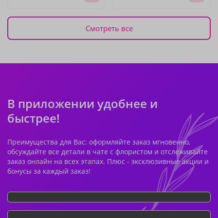
Смотреть все
В приложении удобнее и
быстрее!
Преимущества для Вас: оформляйте заказ мгновенно,
обсуждайте все детали в чате с флористом и отслеживайте
заказ онлайн на всех этапах. Плюс - эксклюзивные акции и
бонусы за каждый заказ!