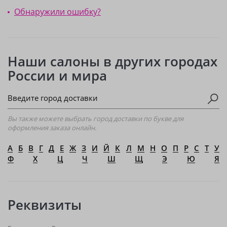
Обнаружили ошибку?
Наши салоны в других городах
России и мира
Вы также можете выбрать город доставки по букве для
оформления заказа онлайн.
А
Б
В
Г
Д
Е
Ж
З
И
Й
К
Л
М
Н
О
П
Р
С
Т
У
Ф
Х
Ц
Ч
Ш
Щ
Э
Ю
Я
Реквизиты