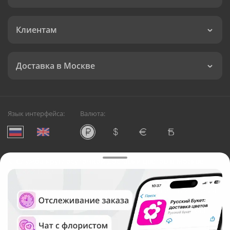
Клиентам
Доставка в Москве
Язык интерфейса:
Валюта:
©
Служба круглосуточной доставки цветов в Москве
Русский Букет, 2026
Общество с ограниченной ответственностью «Технология»
ОГРН: 1195476081745, ИНН: 5410081997
Юридический адрес: г. Новосибирск, ул. Ипподромская,
д.42, оф. 3