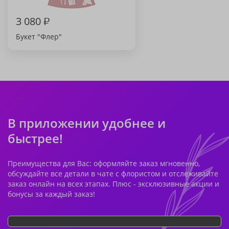
3 080
₽
Букет "Флер"
В приложении удобнее и
быстрее!
Преимущества для Вас: оформляйте заказ мгновенно,
обсуждайте все детали в чате с флористом и отслеживайте
заказ онлайн на всех этапах. Плюс - эксклюзивные акции и
бонусы за каждый заказ!