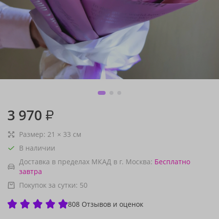
3 970
₽
Размер:
21
×
33
см
В наличии
Доставка в пределах МКАД в г. Москва:
Бесплатно
завтра
Покупок за сутки:
50
808 Отзывов и оценок