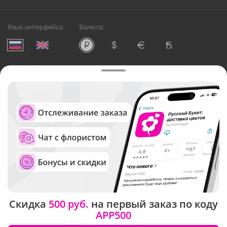
Язык интерфейса:
Валюта:
©
Служба круглосуточной доставки цветов в Москве
Русский Букет, 2026
Общество с ограниченной ответственностью «Технология»
ОГРН: 1195476081745, ИНН: 5410081997
Юридический адрес: г. Новосибирск, ул. Ипподромская,
д.42, оф. 3
Рейтинг Русского букета в г. Москва
Скидка
500 руб.
на первый заказ по коду
APP500