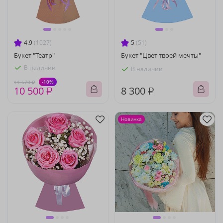
4.9
(1027)
5
(51)
Букет "Театр"
Букет "Цвет твоей мечты"
В наличии
В наличии
-10%
11 670 ₽
10 500 ₽
8 300 ₽
Новинка