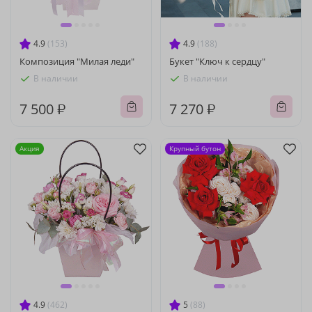
4.9
(153)
4.9
(188)
Композиция "Милая леди"
Букет "Ключ к сердцу"
В наличии
В наличии
7 500 ₽
7 270 ₽
Акция
Крупный бутон
4.9
(462)
5
(88)