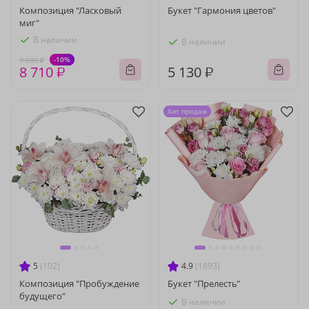
Композиция "Ласковый
Букет "Гармония цветов"
миг"
В наличии
В наличии
-10%
9 680 ₽
8 710 ₽
5 130 ₽
Хит продаж
5
(102)
4.9
(1893)
Композиция "Пробуждение
Букет "Прелесть"
будущего"
В наличии