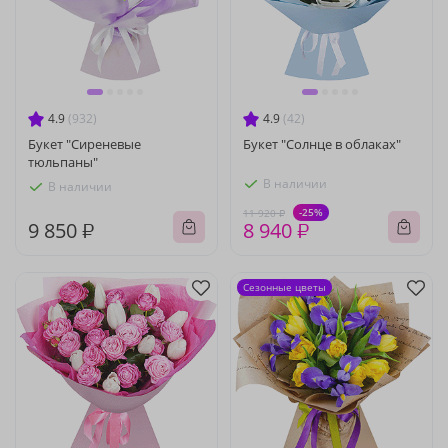
4.9
(932)
4.9
(42)
Букет "Сиреневые
Букет "Солнце в облаках"
тюльпаны"
В наличии
В наличии
-25%
11 920 ₽
9 850 ₽
8 940 ₽
Сезонные цветы