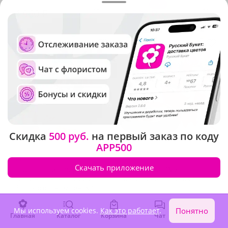
-20%
10 730 ₽
4 960 ₽
8 580 ₽
Скидка
500 руб.
на первый заказ по коду
APP500
5
(1887)
4.9
(256)
Скачать приложение
Подарочный набор "Аромат
Композиция "Мисс
Прованса с конфетами и
очарование с тортом"
безалкогольным вином"
В наличии
В наличии
Мы используем cookies.
Как это работает
.
Понятно
Главная
Каталог
Корзина
Чат
Войти
10 480 ₽
10 920 ₽