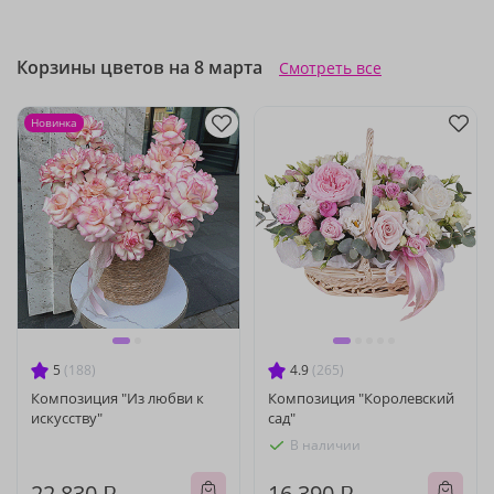
Корзины цветов на 8 марта
Смотреть все
Новинка
5
(188)
4.9
(265)
Композиция "Из любви к
Композиция "Королевский
искусству"
сад"
В наличии
22 830 ₽
16 390 ₽