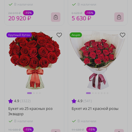
В наличии
В наличии
-15%
-15%
24 610 ₽
6 620 ₽
20 920 ₽
5 630 ₽
Крупный бутон
Акция
4.9
(3322)
4.9
(541)
Букет из 25 красных роз
Букет из 21 красной розы
Эквадор
В наличии
В наличии
-15%
-15%
16 600 ₽
11 680 ₽