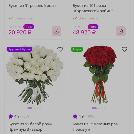
Букет из 51 розовой розы
Букет из 101 розы
"Королевский рубин"
В наличии
В наличии
-15%
-10%
24 610 ₽
54 260 ₽
20 920 ₽
48 920 ₽
Крупный бутон
Акция
4.9
(787)
4.9
(1806)
Букет из 51 белой розы
Букет из 25 красных роз
Премиум Эквадор
Премиум