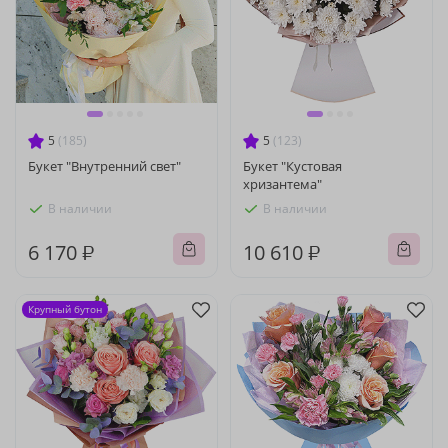
5
(185)
5
(123)
Букет "Внутренний свет"
Букет "Кустовая
хризантема"
В наличии
В наличии
6 170 ₽
10 610 ₽
Крупный бутон