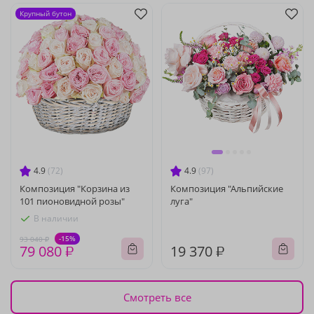
Крупный бутон
4.9
(72)
4.9
(97)
Композиция "Корзина из
Композиция "Альпийские
101 пионовидной розы"
луга"
В наличии
-15%
93 040 ₽
79 080 ₽
19 370 ₽
Смотреть все