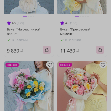
4.9
(179)
4.9
(186)
Букет "На счастливой
Букет "Прекрасный
волне"
момент"
В наличии
В наличии
9 830 ₽
11 430 ₽
Новинка
Новинка