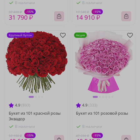
В наличии
В наличии
-15%
-15%
37 400 ₽
17 540 ₽
31 790 ₽
14 910 ₽
Крупный бутон
Акция
4.9
(893)
4.9
(333)
Букет из 101 красной розы
Букет из 101 розовой розы
Эквадор
В наличии
В наличии
-15%
-15%
57 190 ₽
47 690 ₽