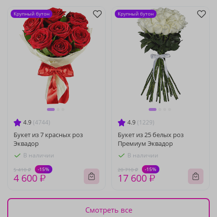
Крупный бутон
Крупный бутон
4.9
(4744)
4.9
(1229)
Букет из 7 красных роз
Букет из 25 белых роз
Эквадор
Премиум Эквадор
В наличии
В наличии
-15%
-15%
5 410 ₽
20 710 ₽
4 600 ₽
17 600 ₽
Смотреть все