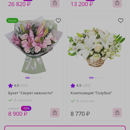
26 820 ₽
13 200 ₽
Акция
4.9
(695)
4.9
(289)
Букет "Секрет нежности"
Композиция "Голубки"
В наличии
В наличии
-10%
9 890 ₽
8 900 ₽
8 770 ₽