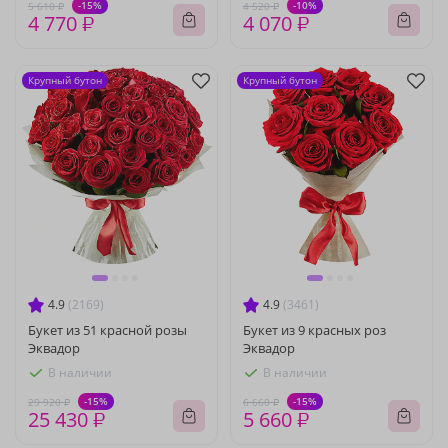
-15%
-10%
5 610 ₽
4 520 ₽
4 770 ₽
4 070 ₽
Крупный бутон
Крупный бутон
4.9
(2169)
4.9
(3461)
Букет из 51 красной розы
Букет из 9 красных роз
Эквадор
Эквадор
В наличии
В наличии
-15%
-15%
29 920 ₽
6 660 ₽
25 430 ₽
5 660 ₽