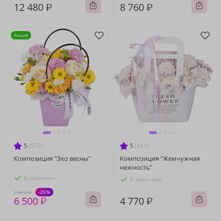
12 480 ₽
8 760 ₽
Акция
5
(577)
5
(415)
Композиция "Эхо весны"
Композиция "Жемчужная
нежность"
В наличии
В наличии
-25%
8 670 ₽
6 500 ₽
4 770 ₽