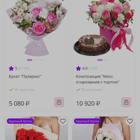
5
(2145)
4.9
(256)
Букет "Палермо"
Композиция "Мисс
очарование с тортом"
В наличии
В наличии
5 080 ₽
10 920 ₽
Крупный бутон
Крупный бутон