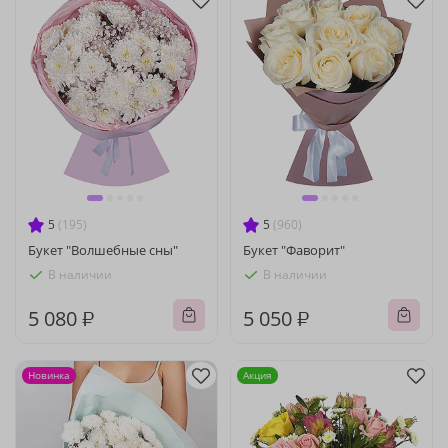
5
(195)
5
(960)
Букет "Волшебные сны"
Букет "Фаворит"
В наличии
В наличии
5 080 ₽
5 050 ₽
Новинка
Акция