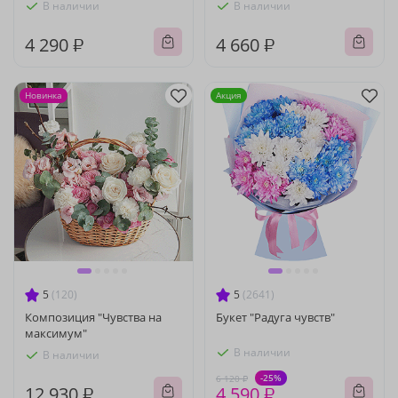
В наличии
В наличии
4 290 ₽
4 660 ₽
Новинка
Акция
5
(120)
5
(2641)
Композиция "Чувства на
Букет "Радуга чувств"
максимум"
В наличии
В наличии
-25%
6 120 ₽
12 930 ₽
4 590 ₽