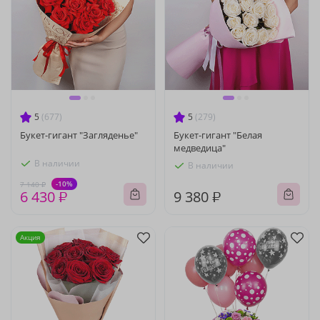
5
(677)
5
(279)
Букет-гигант "Загляденье"
Букет-гигант "Белая
медведица"
В наличии
В наличии
-10%
7 140 ₽
6 430 ₽
9 380 ₽
Акция