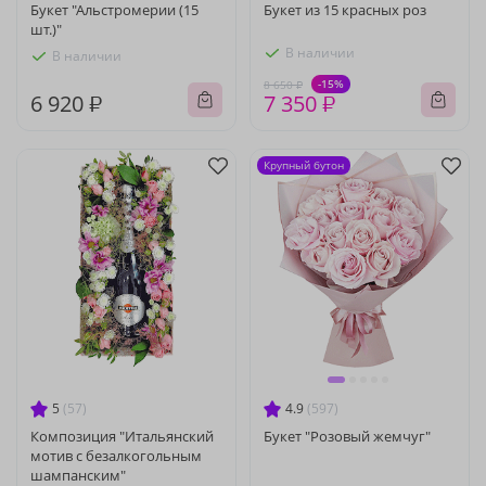
Букет "Альстромерии (15
Букет из 15 красных роз
шт.)"
В наличии
В наличии
-15%
8 650 ₽
6 920 ₽
7 350 ₽
Крупный бутон
5
(57)
4.9
(597)
Композиция "Итальянский
Букет "Розовый жемчуг"
мотив с безалкогольным
шампанским"