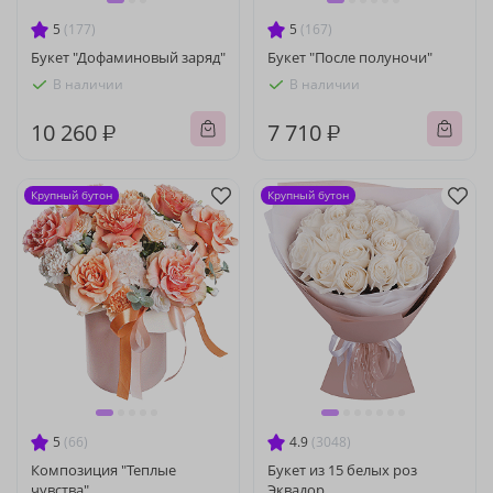
5
(177)
5
(167)
Букет "Дофаминовый заряд"
Букет "После полуночи"
В наличии
В наличии
10 260 ₽
7 710 ₽
Крупный бутон
Крупный бутон
5
(66)
4.9
(3048)
Композиция "Теплые
Букет из 15 белых роз
чувства"
Эквадор