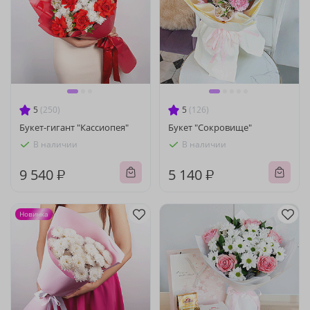
5
(250)
5
(126)
Букет-гигант "Кассиопея"
Букет "Сокровище"
В наличии
В наличии
9 540 ₽
5 140 ₽
Новинка