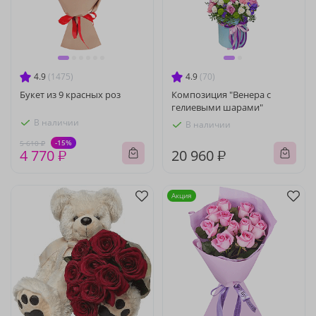
4.9
(1475)
4.9
(70)
Букет из 9 красных роз
Композиция "Венера с
гелиевыми шарами"
В наличии
В наличии
-15%
5 610 ₽
4 770 ₽
20 960 ₽
Акция