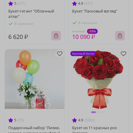
5
(271)
4.9
(337)
Букет-гигант "Облачный
Букет "Ласковый взгляд"
атлас"
В наличии
В наличии
-10%
11 210 ₽
6 620 ₽
10 090 ₽
Крупный бутон
5
(25)
4.9
(3282)
Подарочный набор "Лилии,
Букет из 11 красных роз