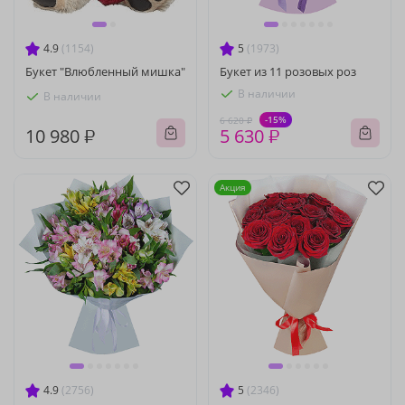
4.9
(1154)
5
(1973)
Букет "Влюбленный мишка"
Букет из 11 розовых роз
В наличии
В наличии
-15%
6 620 ₽
10 980 ₽
5 630 ₽
Акция
4.9
(2756)
5
(2346)