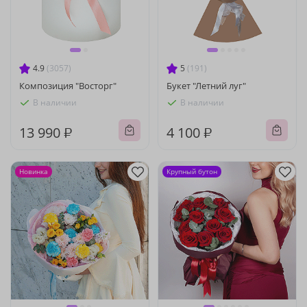
4.9
(3057)
5
(191)
Композиция "Восторг"
Букет "Летний луг"
В наличии
В наличии
13 990 ₽
4 100 ₽
Новинка
Крупный бутон