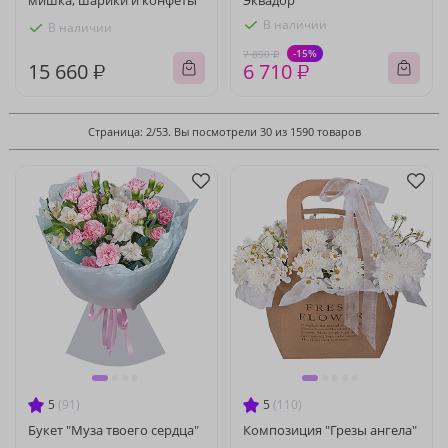
мишка, шарики и конфеты"
Эквадор
В наличии
В наличии
-15%
7 890 ₽
15 660 ₽
6 710 ₽
Страница: 2/53. Вы посмотрели 30 из 1590 товаров
5
(91)
5
(110)
Букет "Муза твоего сердца"
Композиция "Грезы ангела"