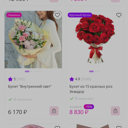
Новинка
Крупный бутон
5
(185)
4.9
(3548)
Букет "Внутренний свет"
Букет из 15 красных роз
Эквадор
В наличии
В наличии
-15%
10 390 ₽
6 170 ₽
8 830 ₽