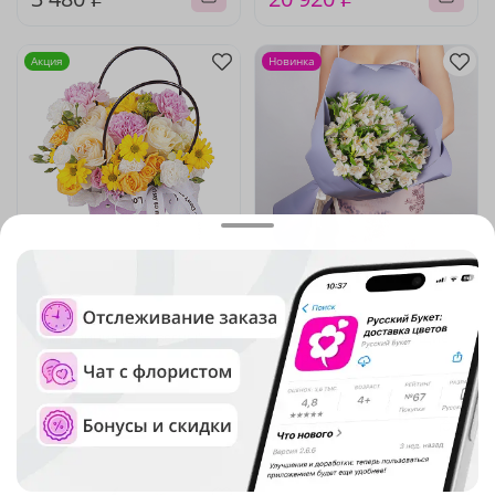
Акция
Новинка
5
(577)
5
(178)
Композиция "Эхо весны"
Букет-гигант "Танцующие
балерины"
В наличии
В наличии
-25%
8 670 ₽
6 500 ₽
7 350 ₽