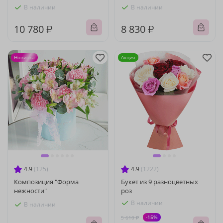
В наличии
В наличии
10 780 ₽
8 830 ₽
Новинка
Акция
4.9
(125)
4.9
(1222)
Композиция "Форма
Букет из 9 разноцветных
нежности"
роз
В наличии
В наличии
-15%
5 610 ₽