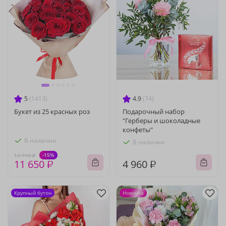
5
(1413)
4.9
(74)
Букет из 25 красных роз
Подарочный набор
"Герберы и шоколадные
конфеты"
В наличии
В наличии
-15%
13 710 ₽
11 650 ₽
4 960 ₽
Крупный бутон
Новинка