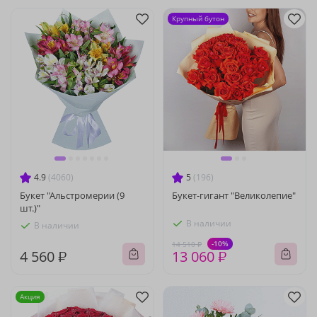
Крупный бутон
4.9
(4060)
5
(196)
Букет "Альстромерии (9
Букет-гигант "Великолепие"
шт.)"
В наличии
В наличии
-10%
14 510 ₽
4 560 ₽
13 060 ₽
Акция