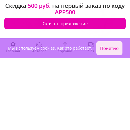
Скидка
500 руб.
на первый заказ по коду
APP500
Скачать приложение
Мы используем cookies.
Как это работает
.
Понятно
Главная
Каталог
Корзина
Чат
Войти
5
(984)
4.9
(540)
Букет "В ожидании чуда"
Букет "Розовое облако"
В наличии
В наличии
5 010 ₽
4 850 ₽
Акция