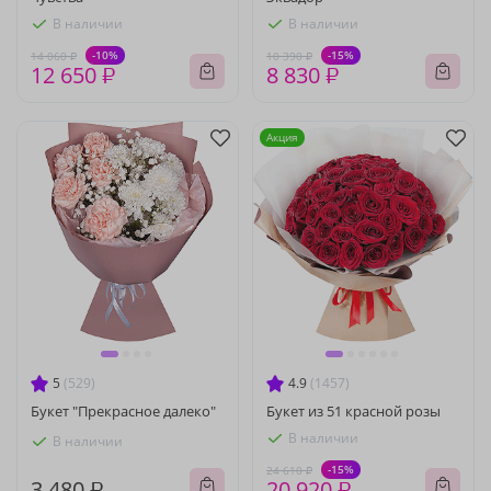
В наличии
В наличии
-10%
-15%
14 060 ₽
10 390 ₽
12 650 ₽
8 830 ₽
Акция
5
(529)
4.9
(1457)
Букет "Прекрасное далеко"
Букет из 51 красной розы
В наличии
В наличии
-15%
24 610 ₽
3 480 ₽
20 920 ₽