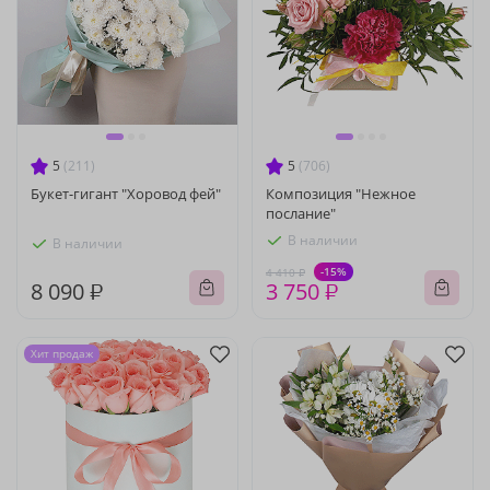
5
(211)
5
(706)
Букет-гигант "Хоровод фей"
Композиция "Нежное
послание"
В наличии
В наличии
-15%
4 410 ₽
8 090 ₽
3 750 ₽
Хит продаж