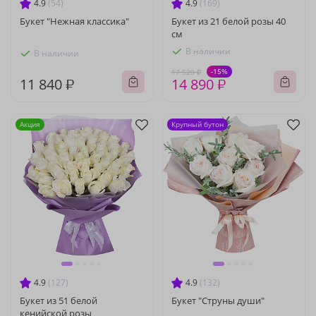
4.9
(54)
4.9
(169)
Букет "Нежная классика"
Букет из 21 белой розы 40
см
В наличии
В наличии
-15%
17 520 ₽
11 840 ₽
14 890 ₽
Акция
Крупный бутон
4.9
(127)
4.9
(132)
Букет из 51 белой
Букет "Струны души"
кенийской розы