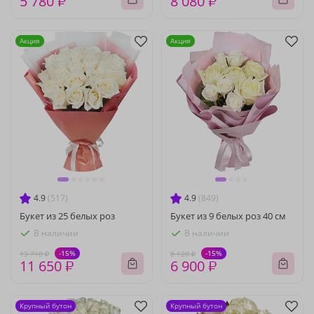
5 780 ₽
8 080 ₽
Акция
Акция
4.9
(517)
4.9
(849)
Букет из 25 белых роз
Букет из 9 белых роз 40 см
В наличии
В наличии
-15%
-15%
13 710 ₽
8 120 ₽
11 650 ₽
6 900 ₽
Крупный бутон
Крупный бутон