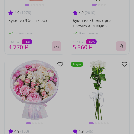
4.9
(1076)
4.9
(2810)
Букет из 9 белых роз
Букет из 7 белых роз
Премиум Эквадор
В наличии
В наличии
-15%
-15%
5 610 ₽
6 310 ₽
4 770 ₽
5 360 ₽
Акция
4.9
(103)
4.9
(549)