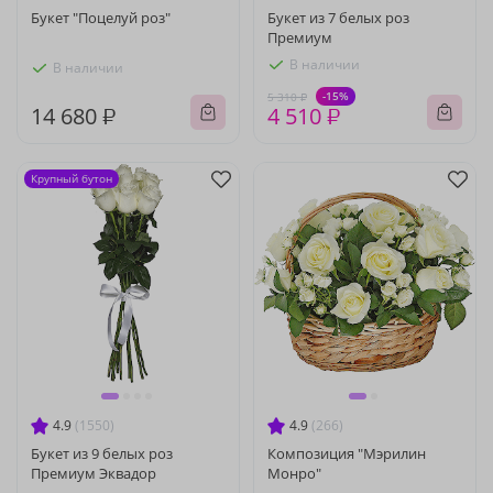
Букет "Поцелуй роз"
Букет из 7 белых роз
Премиум
В наличии
В наличии
-15%
5 310 ₽
14 680 ₽
4 510 ₽
Крупный бутон
4.9
(1550)
4.9
(266)
Букет из 9 белых роз
Композиция "Мэрилин
Премиум Эквадор
Монро"