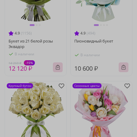
4.9
(1156)
4.9
(494)
Букет из 21 белой розы
Пионовидный букет
Эквадор
В наличии
В наличии
-15%
14 260 ₽
12 120 ₽
10 600 ₽
Крупный бутон
Сезонные цветы