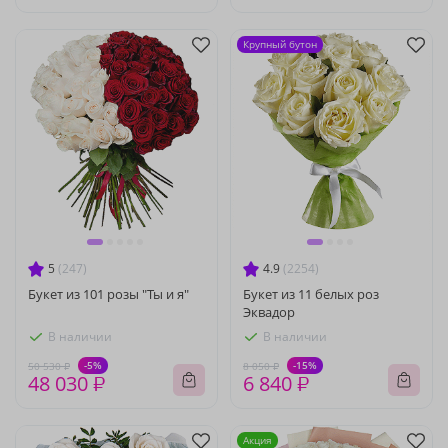
Крупный бутон
5
(247)
4.9
(2254)
Букет из 101 розы "Ты и я"
Букет из 11 белых роз
Эквадор
В наличии
В наличии
-5%
-15%
50 530 ₽
8 050 ₽
48 030 ₽
6 840 ₽
Акция