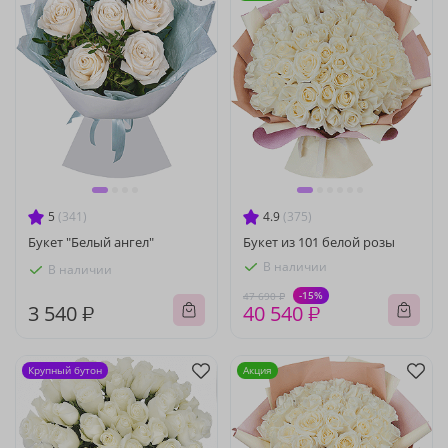
5
(341)
4.9
(375)
Букет "Белый ангел"
Букет из 101 белой розы
В наличии
В наличии
-15%
47 690 ₽
3 540 ₽
40 540 ₽
Крупный бутон
Акция