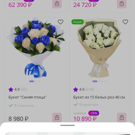
62 390 ₽
24 720 ₽
Акция
4.9
(85)
4.9
(618)
Букет "Синяя птица"
Букет из 15 белых роз 40 см
В наличии
В наличии
-15%
12 810 ₽
8 980 ₽
10 890 ₽