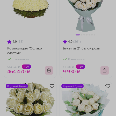
4.9
(18)
4.9
(361)
Композиция "Облако
Букет из 21 белой розы
счастья"
В наличии
В наличии
-10%
-15%
514 540 ₽
11 680 ₽
464 470 ₽
9 930 ₽
Крупный бутон
Крупный бутон