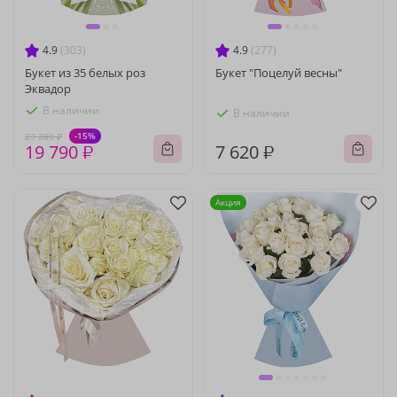
4.9
(303)
4.9
(277)
Букет из 35 белых роз
Букет "Поцелуй весны"
Эквадор
В наличии
В наличии
-15%
23 280 ₽
19 790 ₽
7 620 ₽
Акция