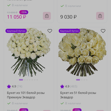
В наличии
В наличии
-15%
13 000 ₽
11 050 ₽
9 030 ₽
Крупный бутон
Крупный бутон
4.9
(74)
4.9
(465)
Букет из 101 белой розы
Букет из 51 белой розы
Премиум Эквадор
Эквадор
В наличии
В наличии
-15%
-15%
73 400 ₽
29 080 ₽