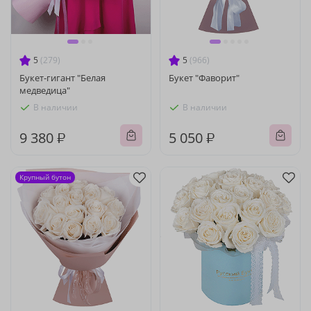
5
(279)
5
(966)
Букет-гигант "Белая
Букет "Фаворит"
медведица"
В наличии
В наличии
9 380 ₽
5 050 ₽
Крупный бутон