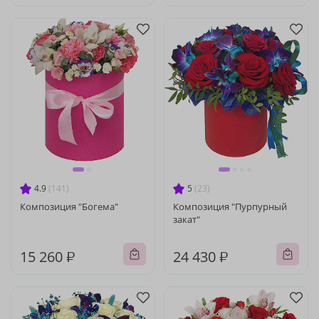
4.9
(141)
5
(23)
Композиция "Богема"
Композиция "Пурпурный
закат"
15 260 ₽
24 430 ₽