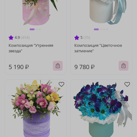
4.9
(454)
5
(35)
Композиция "Утренняя
Композиция "Цветочное
звезда"
затмение"
5 190 ₽
9 780 ₽