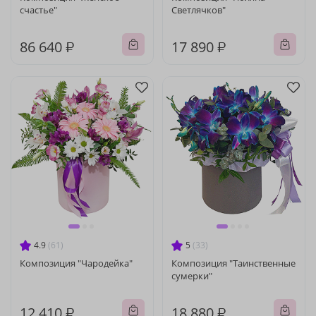
счастье"
Светлячков"
86 640 ₽
17 890 ₽
4.9
(61)
5
(33)
Композиция "Чародейка"
Композиция "Таинственные
сумерки"
12 410 ₽
18 880 ₽