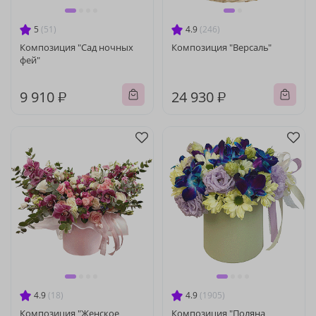
5
(51)
4.9
(246)
Композиция "Сад ночных
Композиция "Версаль"
фей"
9 910 ₽
24 930 ₽
4.9
(18)
4.9
(1905)
Композиция "Женское
Композиция "Поляна