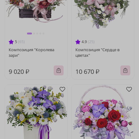
5
(65)
4.9
(25)
Композиция "Королева
Композиция "Сердце в
зари"
цветах"
9 020 ₽
10 670 ₽