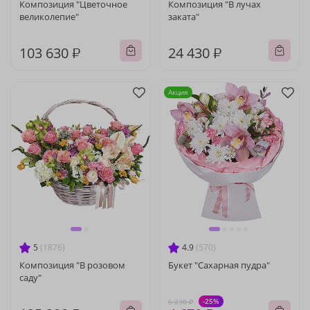
Композиция "Цветочное
Композиция "В лучах
великолепие"
заката"
103 630 ₽
24 430 ₽
Акция
5
(1876)
4.9
(570)
Композиция "В розовом
Букет "Сахарная пудра"
саду"
-25%
6 230 ₽