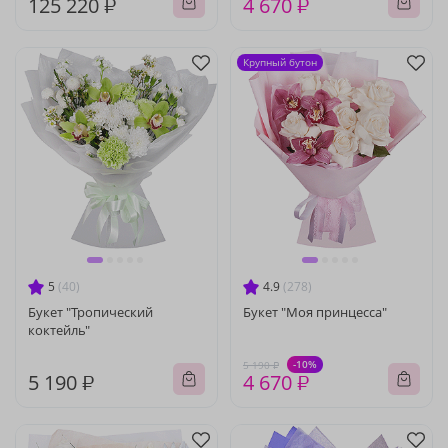
125 220 ₽
4 670 ₽
Крупный бутон
5
(40)
4.9
(278)
Букет "Тропический
Букет "Моя принцесса"
коктейль"
-10%
5 190 ₽
5 190 ₽
4 670 ₽