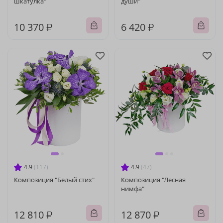
шкатулка"
души"
10 370 ₽
6 420 ₽
4.9
(117)
4.9
(47)
Композиция "Белый стих"
Композиция "Лесная
нимфа"
12 810 ₽
12 870 ₽