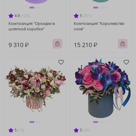
4.9
(120)
5
(701)
Композиция "Орхидеи в
Композиция "Королевство
шляпной коробке"
снов"
9 310 ₽
15 210 ₽
5
(15)
5
(26)