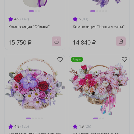
4.9
(147)
5
(83)
Композиция "Облака"
Композиция "Наши мечты"
15 750 ₽
14 840 ₽
Акция
4.9
(125)
4.9
(26)