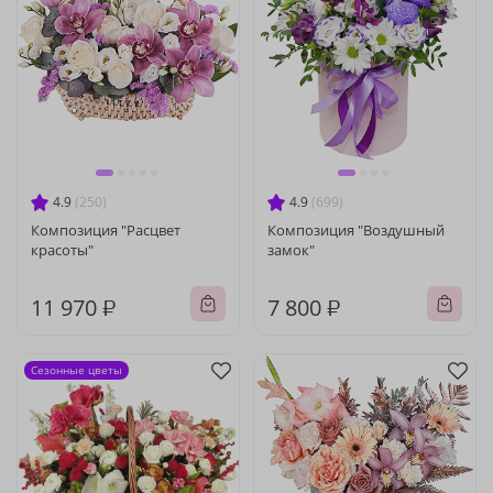
4.9
(250)
4.9
(699)
Композиция "Расцвет
Композиция "Воздушный
красоты"
замок"
11 970 ₽
7 800 ₽
Сезонные цветы