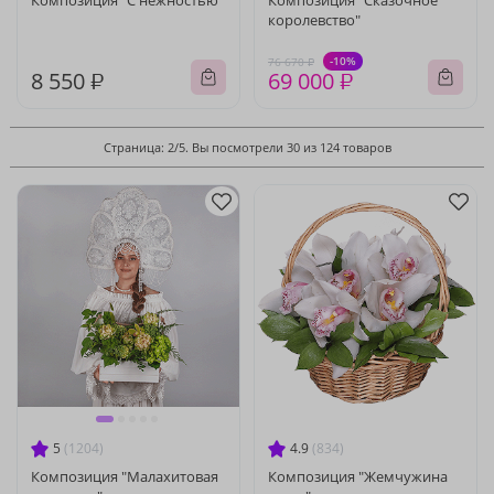
Композиция "С нежностью"
Композиция "Сказочное
королевство"
-10%
76 670 ₽
8 550 ₽
69 000 ₽
Страница: 2/5. Вы посмотрели 30 из 124 товаров
5
(1204)
4.9
(834)
Композиция "Малахитовая
Композиция "Жемчужина