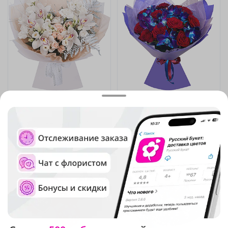
4.9
(268)
5
(122)
Букет "Нежный трепет"
Букет "Чарующая полночь"
8 110 ₽
15 410 ₽