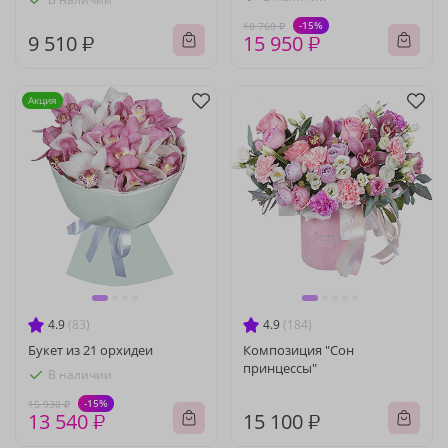
-15%
18 760 ₽
9 510 ₽
15 950 ₽
Акция
4.9
(83)
4.9
(184)
Букет из 21 орхидеи
Композиция "Сон
принцессы"
В наличии
-15%
15 930 ₽
13 540 ₽
15 100 ₽