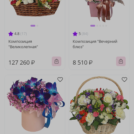
4.8
(17)
5
(84)
Композиция
Композиция "Вечерний
"Великолепная"
блюз"
127 260 ₽
8 510 ₽