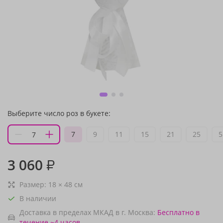
Выберите число роз в букете:
7
9
11
15
21
25
5
3 060
₽
Размер:
18
×
48
см
В наличии
Доставка в пределах МКАД в г. Москва:
Бесплатно
в
течение ~4 часов