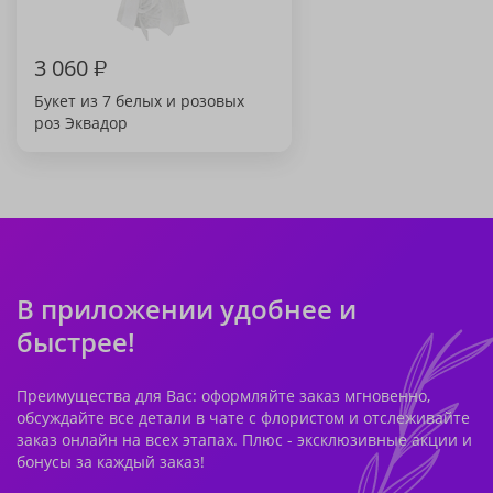
3 060
₽
Букет из 7 белых и розовых
роз Эквадор
В приложении удобнее и
быстрее!
Преимущества для Вас: оформляйте заказ мгновенно,
обсуждайте все детали в чате с флористом и отслеживайте
заказ онлайн на всех этапах. Плюс - эксклюзивные акции и
бонусы за каждый заказ!