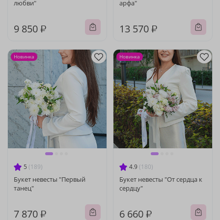
любви"
арфа"
9 850 ₽
13 570 ₽
Новинка
Новинка
5
(189)
4.9
(180)
Букет невесты "Первый
Букет невесты "От сердца к
танец"
сердцу"
7 870 ₽
6 660 ₽