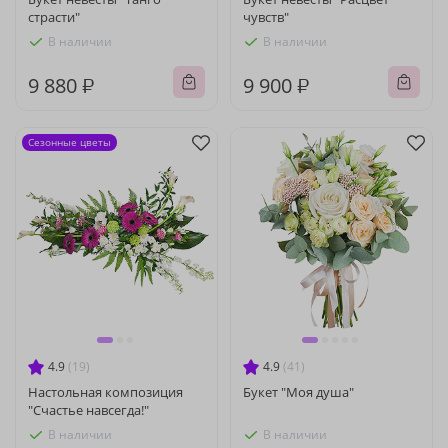
страсти"
чувств"
В наличии
В наличии
9 880 ₽
9 900 ₽
Сезонные цветы
4.9
(19)
4.9
(41)
Настольная композиция
Букет "Моя душа"
"Счастье навсегда!"
В наличии
В наличии