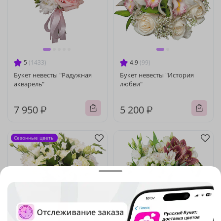
5
(1433)
4.9
(99)
Букет невесты "Радужная
Букет невесты "История
акварель"
любви"
7 950 ₽
5 200 ₽
Сезонные цветы