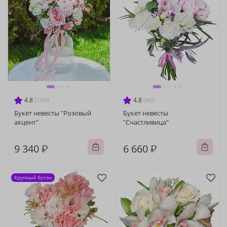
4.8
(189)
4.8
(46)
Букет невесты "Розовый
Букет невесты
акцент"
"Счастливица"
9 340 ₽
6 660 ₽
Крупный бутон