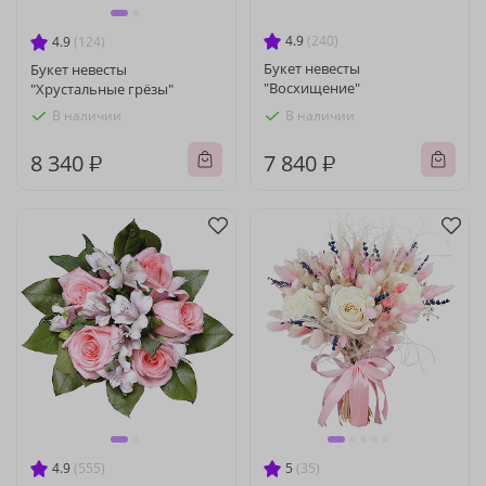
4.9
(240)
4.9
(124)
Букет невесты
Букет невесты
"Восхищение"
"Хрустальные грёзы"
В наличии
В наличии
8 340 ₽
7 840 ₽
4.9
(555)
5
(35)