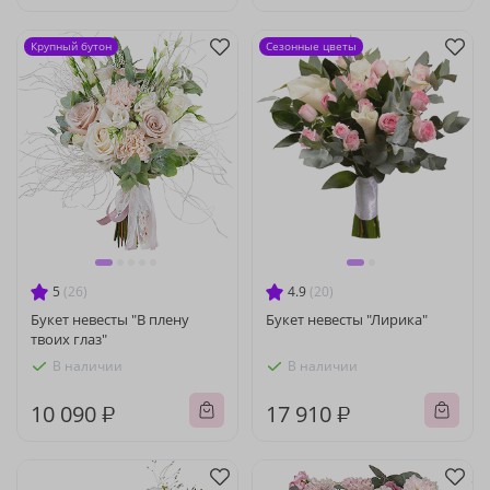
Крупный бутон
Сезонные цветы
5
(26)
4.9
(20)
Букет невесты "В плену
Букет невесты "Лирика"
твоих глаз"
В наличии
В наличии
10 090 ₽
17 910 ₽