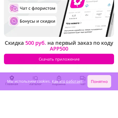
4.9
(21)
4.9
(32)
Букет невесты
Букет невесты "Душа поет"
"Совершенство"
14 980 ₽
8 210 ₽
Скидка
500 руб.
на первый заказ по коду
APP500
Скачать приложение
Мы используем cookies.
Как это работает
.
Понятно
Главная
Каталог
Корзина
Чат
Войти
4.8
(1456)
5
(1422)