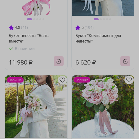
4.8
(41)
5
(194)
Букет невесты "Быть
Букет "Комплимент для
вместе"
невесты"
В наличии
11 980 ₽
6 620 ₽
Новинка
Новинка