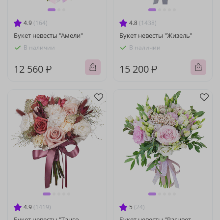
4.9
(164)
4.8
(1438)
Букет невесты "Амели"
Букет невесты "Жизель"
В наличии
В наличии
12 560 ₽
15 200 ₽
4.9
(1419)
5
(24)
Букет невесты "Танго
Букет невесты "Расцвет