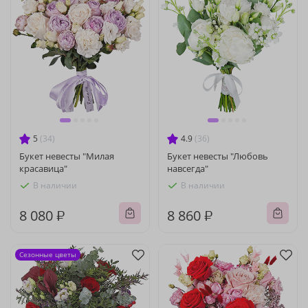
5
(34)
4.9
(36)
Букет невесты "Милая
Букет невесты "Любовь
красавица"
навсегда"
В наличии
В наличии
8 080 ₽
8 860 ₽
Сезонные цветы