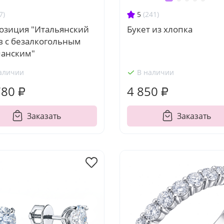
7)
5
(241)
озиция "Итальянский
Букет из хлопка
в с безалкогольным
анским"
аличии
В наличии
780 ₽
4 850 ₽
Заказать
Заказать