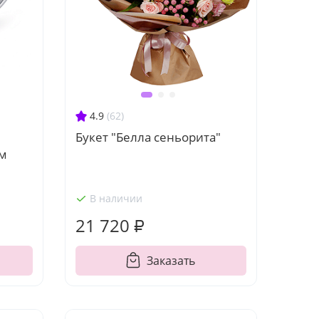
4.9
(62)
Букет "Белла сеньорита"
ом
В наличии
21 720 ₽
Заказать