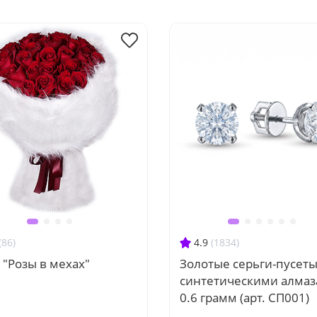
(86)
4.9
(1834)
 "Розы в мехах"
Золотые серьги-пусеты
синтетическими алма
0.6 грамм (арт. СП001)