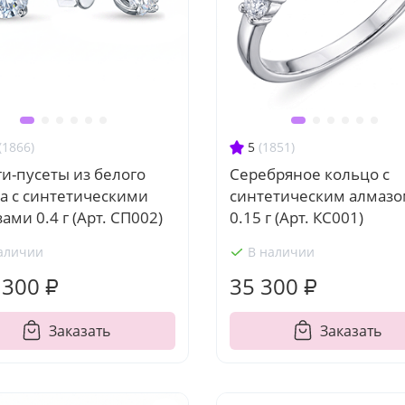
(1866)
5
(1851)
и-пусеты из белого
Серебряное кольцо с
а с синтетическими
синтетическим алмаз
ами 0.4 г (Арт. СП002)
0.15 г (Арт. КС001)
аличии
В наличии
 300 ₽
35 300 ₽
Заказать
Заказать