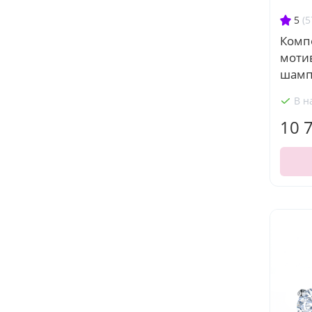
5
(5
Комп
моти
шамп
В н
10 