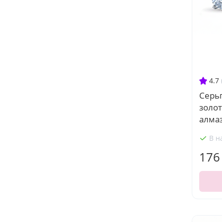
4.7
Серьг
золот
алмаз
В н
176