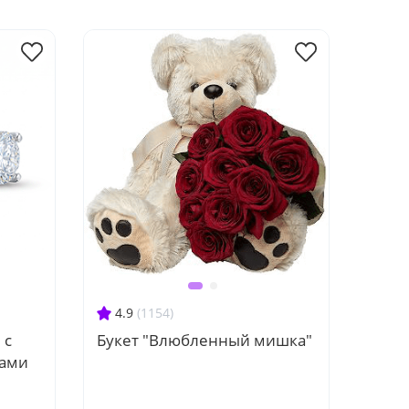
4.9
(1154)
 с
Букет "Влюбленный мишка"
зами