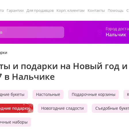
та
Гарантии
Для продавцов
Корп. клиентам
Контакты
Помощь
С
Город дост
Нальчик
арки
ты и подарки на Новый год и
7 в Нальчике
дние букеты
Настольные
Подарочные корзины
одние подарки
Новогодние сладости
Съедобные буке
очные наборы