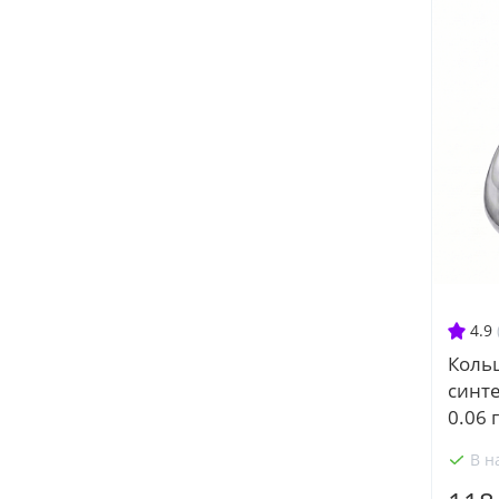
4.9
Кольц
синт
0.06 г
В н