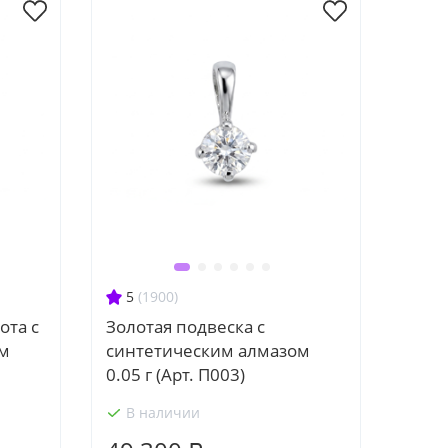
5
(1900)
ота с
Золотая подвеска с
ом
синтетическим алмазом
0.05 г (Арт. П003)
В наличии