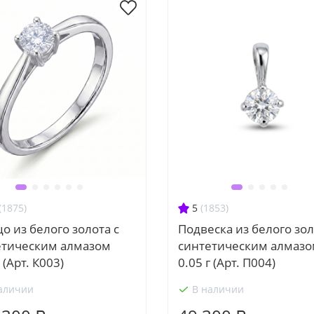
(1875)
5
(1853)
о из белого золота с
Подвеска из белого зол
етическим алмазом
синтетическим алмаз
 (Арт. К003)
0.05 г (Арт. П004)
аличии
В наличии