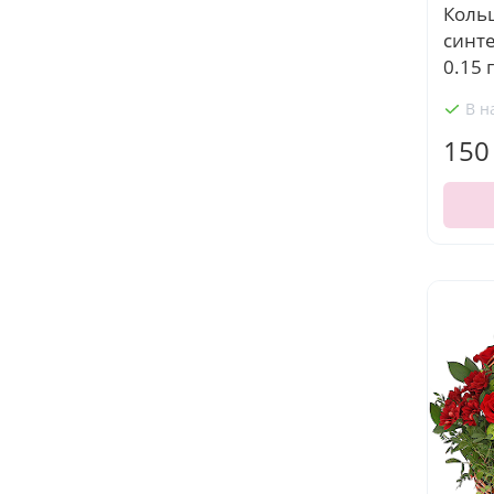
Кольц
синт
0.15 г
В н
150