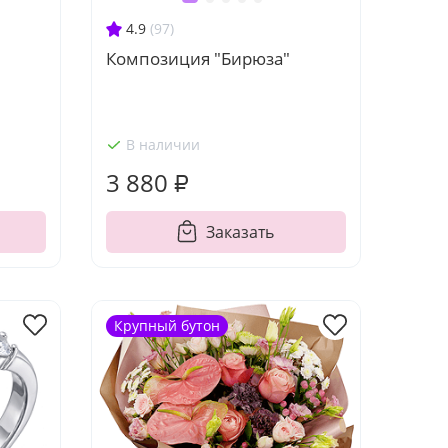
4.9
(97)
Композиция "Бирюза"
В наличии
3 880 ₽
Заказать
Крупный бутон