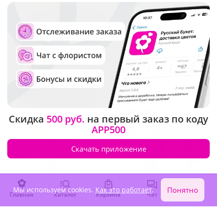
5
(75)
4.9
(140)
Композиция "Золотые
Композиция "Райский сад"
пески"
(Экстра)
В наличии
В наличии
4 800 ₽
11 760 ₽
Крупный бутон
Скидка
500 руб.
на первый заказ по коду
APP500
Скачать приложение
Мы используем cookies.
Как это работает
.
Понятно
Главная
Каталог
Корзина
Чат
Войти