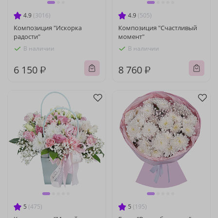
4.9
(3016)
4.9
(505)
Композиция "Искорка
Композиция "Счастливый
радости"
момент"
В наличии
В наличии
6 150 ₽
8 760 ₽
5
(475)
5
(195)