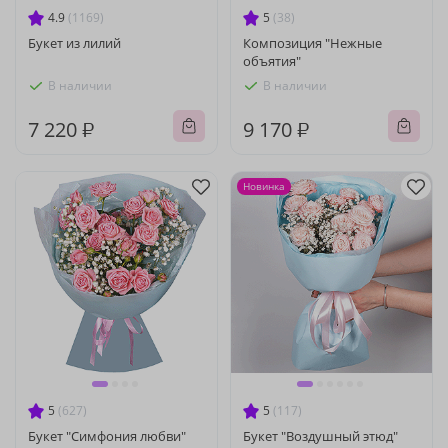
4.9
(1169)
5
(38)
Букет из лилий
Композиция "Нежные
объятия"
В наличии
В наличии
7 220 ₽
9 170 ₽
Новинка
5
(627)
5
(117)
Букет "Симфония любви"
Букет "Воздушный этюд"