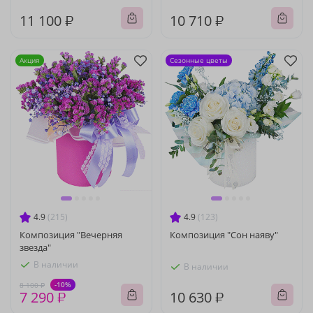
11 100 ₽
10 710 ₽
Акция
Сезонные цветы
4.9
(215)
4.9
(123)
Композиция "Вечерняя
Композиция "Сон наяву"
звезда"
В наличии
В наличии
-10%
8 100 ₽
7 290 ₽
10 630 ₽