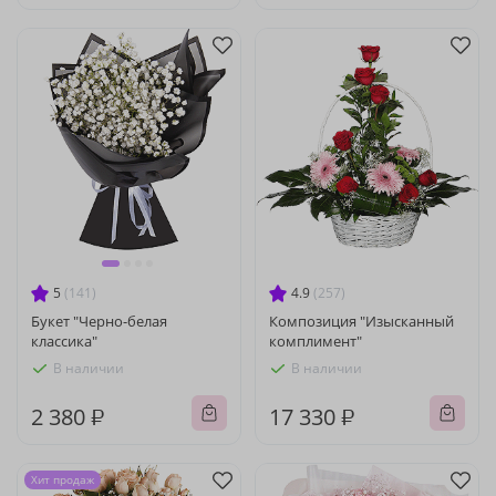
5
(141)
4.9
(257)
Букет "Черно-белая
Композиция "Изысканный
классика"
комплимент"
В наличии
В наличии
2 380 ₽
17 330 ₽
Хит продаж