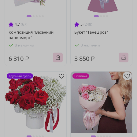
4.7
(67)
5
(248)
Композиция "Весенний
Букет "Танец роз"
натюрморт"
В наличии
В наличии
6 310 ₽
3 850 ₽
Крупный бутон
Новинка