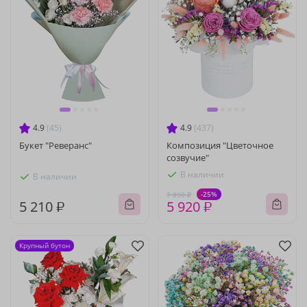
4.9
(45)
4.9
(437)
Букет "Реверанс"
Композиция "Цветочное
созвучие"
В наличии
В наличии
-25%
7 890 ₽
5 210 ₽
5 920 ₽
Крупный бутон