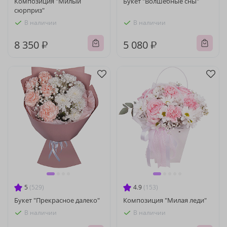
Композиция "Милый
Букет "Волшебные сны"
сюрприз"
В наличии
В наличии
8 350 ₽
5 080 ₽
5
(529)
4.9
(153)
Букет "Прекрасное далеко"
Композиция "Милая леди"
В наличии
В наличии