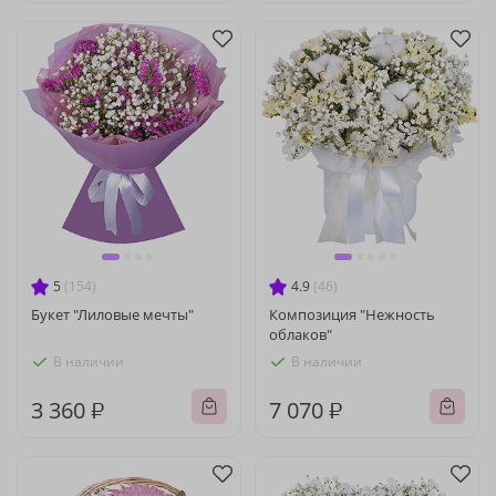
5
(154)
4.9
(46)
Букет "Лиловые мечты"
Композиция "Нежность
облаков"
В наличии
В наличии
3 360 ₽
7 070 ₽