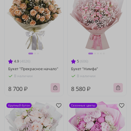
4.9
(4026)
5
(606)
Букет "Прекрасное начало"
Букет "Нимфа"
В наличии
В наличии
8 700 ₽
8 580 ₽
Крупный бутон
Сезонные цветы