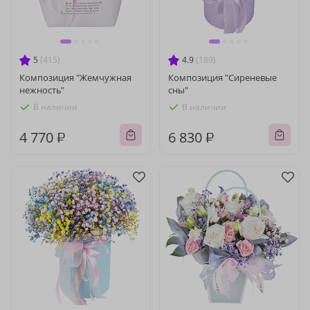
5
(415)
4.9
(189)
Композиция "Жемчужная
Композиция "Сиреневые
нежность"
сны"
В наличии
В наличии
4 770 ₽
6 830 ₽