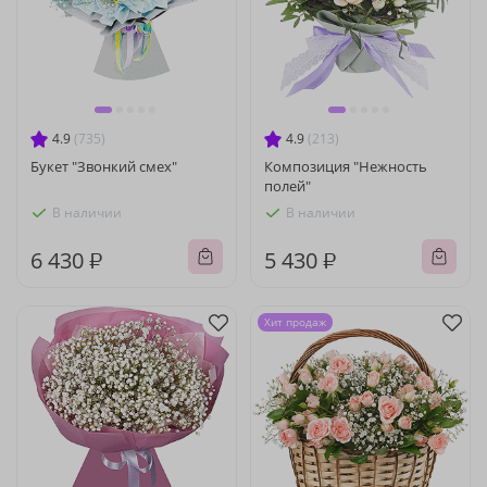
4.9
(735)
4.9
(213)
Букет "Звонкий смех"
Композиция "Нежность
полей"
В наличии
В наличии
6 430 ₽
5 430 ₽
Хит продаж