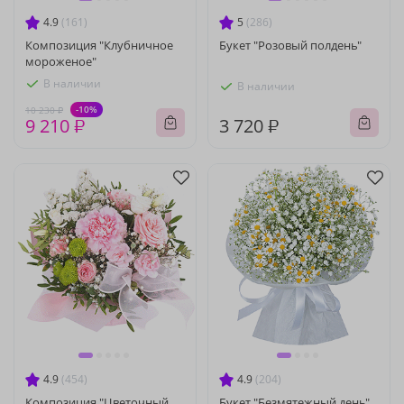
4.9
(161)
5
(286)
Композиция "Клубничное
Букет "Розовый полдень"
мороженое"
В наличии
В наличии
-10%
10 230 ₽
9 210 ₽
3 720 ₽
4.9
(454)
4.9
(204)
Композиция "Цветочный
Букет "Безмятежный день"