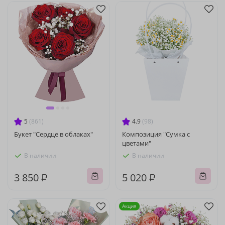
5
(861)
4.9
(98)
Букет "Сердце в облаках"
Композиция "Сумка с
цветами"
В наличии
В наличии
3 850 ₽
5 020 ₽
Акция