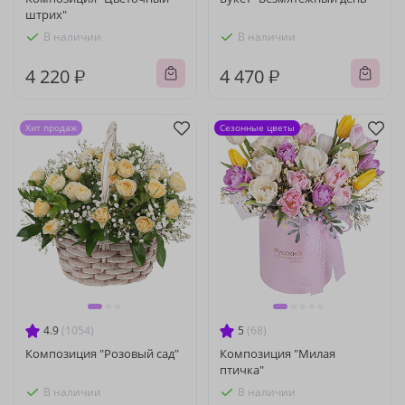
штрих"
В наличии
В наличии
4 220 ₽
4 470 ₽
Хит продаж
Сезонные цветы
4.9
(1054)
5
(68)
Композиция "Розовый сад"
Композиция "Милая
птичка"
В наличии
В наличии