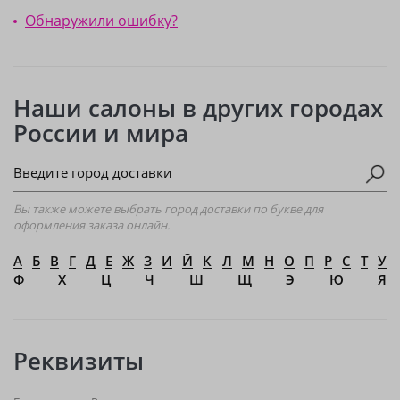
Обнаружили ошибку?
Наши салоны в других городах
России и мира
Вы также можете выбрать город доставки по букве для
оформления заказа онлайн.
А
Б
В
Г
Д
Е
Ж
З
И
Й
К
Л
М
Н
О
П
Р
С
Т
У
Ф
Х
Ц
Ч
Ш
Щ
Э
Ю
Я
Реквизиты